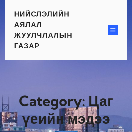
Skip
to
НИЙСЛЭЛИЙН
content
АЯЛАЛ
ЖУУЛЧЛАЛЫН
ГАЗАР
Category:
Цаг
үеийн мэдээ