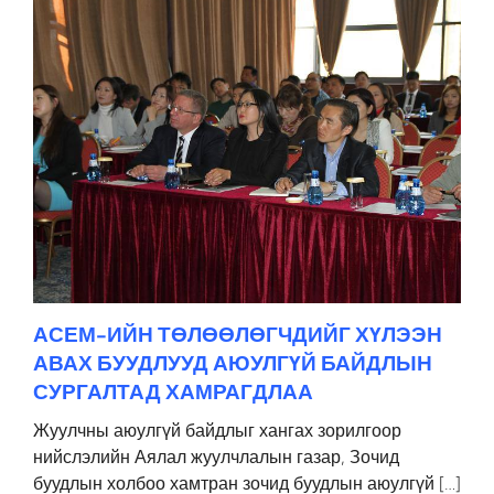
АСЕМ-ИЙН ТӨЛӨӨЛӨГЧДИЙГ ХҮЛЭЭН
АВАХ БУУДЛУУД АЮУЛГҮЙ БАЙДЛЫН
СУРГАЛТАД ХАМРАГДЛАА
Жуулчны аюулгүй байдлыг хангах зорилгоор
нийслэлийн Аялал жуулчлалын газар, Зочид
буудлын холбоо хамтран зочид буудлын аюулгүй […]