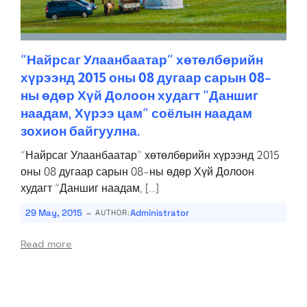
“Найрсаг Улаанбаатар” хөтөлбөрийн
хүрээнд 2015 оны 08 дугаар сарын 08-
ны өдөр Хүй Долоон худагт “Даншиг
наадам, Хүрээ цам” соёлын наадам
зохион байгуулна.
“Найрсаг Улаанбаатар” хөтөлбөрийн хүрээнд 2015
оны 08 дугаар сарын 08-ны өдөр Хүй Долоон
худагт “Даншиг наадам, […]
-
29 May, 2015
Administrator
AUTHOR:
Read more