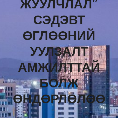
ЖУУЛЧЛАЛ”
СЭДЭВТ
ӨГЛӨӨНИЙ
УУЛЗАЛТ
АМЖИЛТТАЙ
БОЛЖ
ӨНДӨРЛӨЛӨӨ