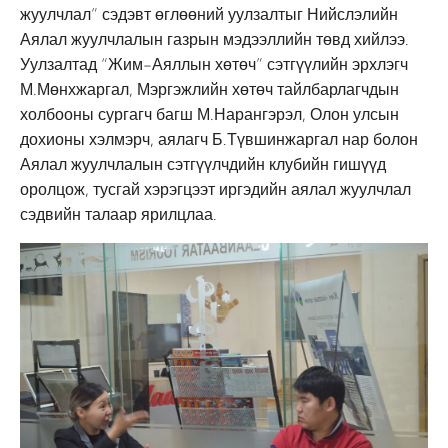
жуулчлал” сэдэвт өглөөний уулзалтыг Нийслэлийн
Аялал жуулчлалын газрын мэдээллийн төвд хийлээ.
Уулзалтад “Жим-Аяллын хөтөч” сэтгүүлийн эрхлэгч
М.Мөнхжаргал, Мэргэжлийн хөтөч тайлбарлагчдын
холбооны сургагч багш М.Нарангэрэл, Олон улсын
дохионы хэлмэрч, аялагч Б.Түвшинжаргал нар болон
Аялал жуулчлалын сэтгүүлчдийн клубийн гишүүд
оролцож, тусгай хэрэгцээт иргэдийн аялал жуулчлал
сэдвийн талаар ярилцлаа.