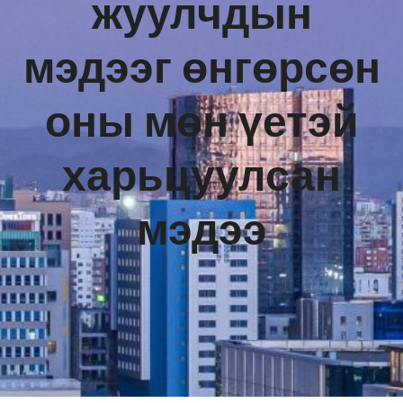
жуулчдын
мэдээг өнгөрсөн
оны мөн үетэй
харьцуулсан
мэдээ