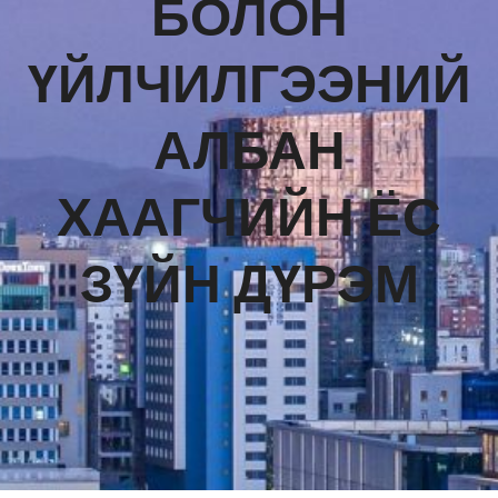
БОЛОН
ҮЙЛЧИЛГЭЭНИЙ
АЛБАН
ХААГЧИЙН ЁС
ЗҮЙН ДҮРЭМ