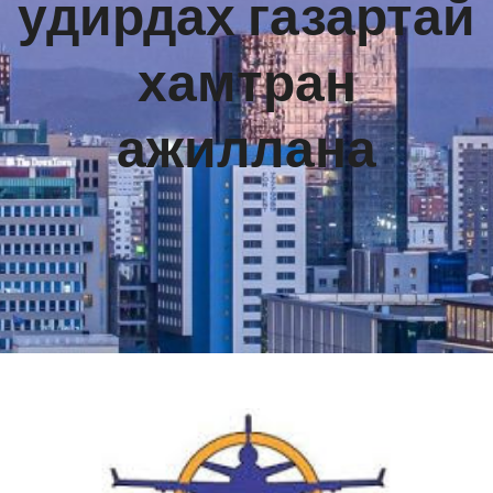
удирдах газартай
хамтран
ажиллана