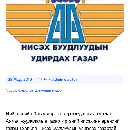
-
28 May, 2019
Administrator
AUTHOR:
Мэдээ, мэдээлэл
Цаг үеийн мэдээ
Нийслэлийн Засаг даргын хэрэгжүүлэгч агентлаг
Аялал жуулчлалын газар Иргэний нисэхийн ерөнхий
газрын харьяа Нисэх буудлуудын удирдах газартай