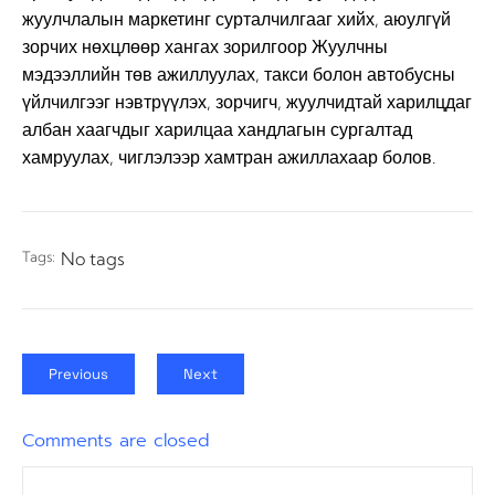
жуулчлалын маркетинг сурталчилгааг хийх, аюулгүй
зорчих нөхцлөөр хангах зорилгоор Жуулчны
мэдээллийн төв ажиллуулах, такси болон автобусны
үйлчилгээг нэвтрүүлэх, зорчигч, жуулчидтай харилцдаг
албан хаагчдыг харилцаа хандлагын сургалтад
хамруулах, чиглэлээр хамтран ажиллахаар болов.
Tags:
No tags
Previous
Next
Comments are closed