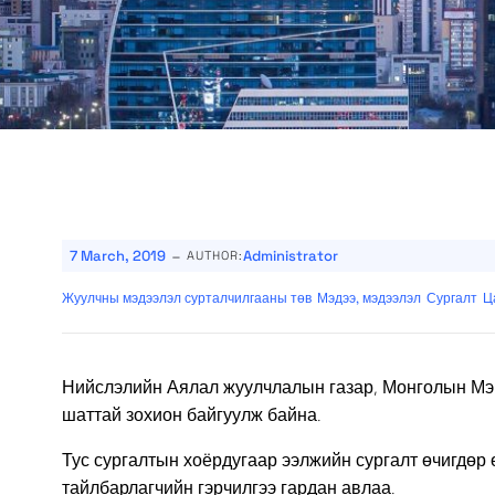
-
7 March, 2019
Administrator
AUTHOR:
Жуулчны мэдээлэл сурталчилгааны төв
Мэдээ, мэдээлэл
Сургалт
Ц
Нийслэлийн Аялал жуулчлалын газар, Монголын Мэрг
шаттай зохион байгуулж байна.
Тус сургалтын хоёрдугаар ээлжийн сургалт өчигдөр 
тайлбарлагчийн гэрчилгээ гардан авлаа.