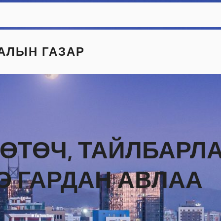
АЛЫН ГАЗАР
ӨТӨЧ, ТАЙЛБАРЛ
Э ГАРДАН АВЛАА