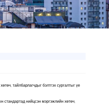
өтөч, тайлбарлагчдыг бэлтгэх сургалтыг үе
сын стандартад нийцсэн мэргэжлийн хөтөч,