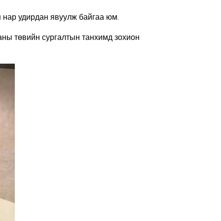
 нар удирдан явуулж байгаа юм.
аны төвийн сургалтын танхимд зохион