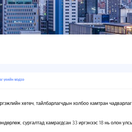
аг үеийн мэдээ
эжлийн хөтөч, тайлбарлагчдын холбоо хамтран чадварлаг х
өндөрлөж, сургалтад хамрагдсан 33 иргэнээс 18 нь олон ул