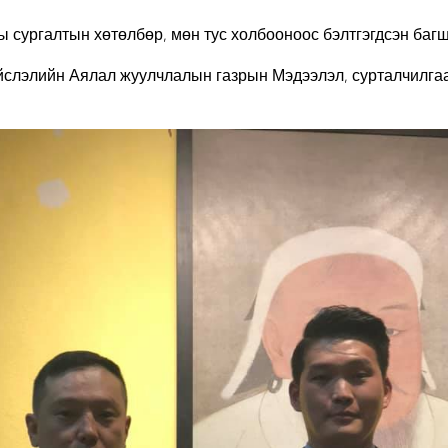
 сургалтын хөтөлбөр, мөн тус холбооноос бэлтгэгдсэн багш
ийслэлийн Аялал жуулчлалын газрын Мэдээлэл, сурталчилга