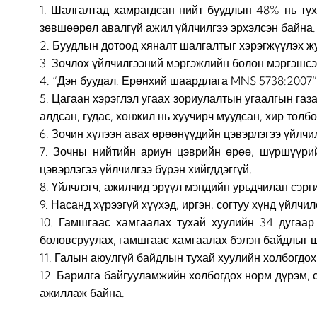
1. Шалгалтад хамрагдсан нийт буудлын 48% нь тух
зөвшөөрөл авалгүй ажил үйлчилгээ эрхэлсэн байна.
2. Буудлын дотоод хяналт шалгалтыг хэрэгжүүлэх ж
3. Зочлох үйлчилгээний мэргэжлийн болон мэргэшсэ
4. “Дэн буудал. Ерөнхий шаардлага MNS 5738:2007”
5. Цагаан хэрэглэл угаах зориулалтын угаалгын газ
алдсан, гудас, хөнжил нь хуучирч муудсан, хир толб
6. Зочин хүлээн авах өрөөнүүдийн цэвэрлэгээ үйлчил
7. Зочны нийтийн ариун цэврийн өрөө, шүршүүрий
цэвэрлэгээ үйлчилгээ бүрэн хийгддэггүй,
8. Үйлчлэгч, ажилчид эрүүл мэндийн урьдчилан сэрг
9. Насанд хүрээгүй хүүхэд, иргэн, согтуу хүнд үйлчи
10. Гамшгаас хамгаалах тухай хуулийн 34 дугаар
боловсруулах, гамшгаас хамгаалах бэлэн байдлыг ш
11. Галын аюулгүй байдлын тухай хуулийн холбогдох
12. Барилга байгууламжийн холбогдох норм дүрэм, с
ажиллаж байна.