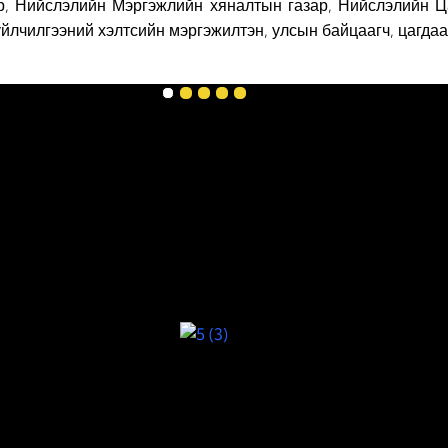
, Нийслэлийн Мэргэжлийн хяналтын газар, Нийслэлийн Ц
 үйлчилгээний хэлтсийн мэргэжилтэн, улсын байцаагч, цагд