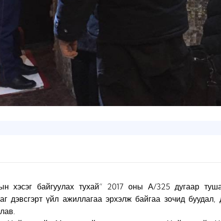
н хэсэг байгуулах тухай” 2017 оны А/325 дугаар туша
аг дэвсгэрт үйл ажиллагаа эрхэлж байгаа зочид буудал,
лав.