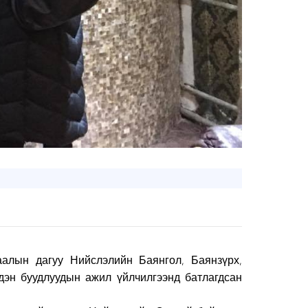
алын дагуу Нийслэлийн Баянгол, Баянзүрх,
 дэн буудлуудын ажил үйлчилгээнд батлагдсан