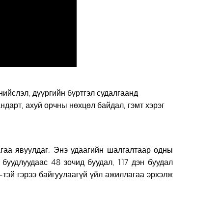
 нийслэл, дүүргийн бүртгэл судалгаанд
андарт, ахуй орчны нөхцөл байдал, гэмт хэрэг
агаа явуулдаг. Энэ удаагийн шалгалтаар одны
буудлуудаас 48 зочид буудал, 117 дэн буудал
тэй гэрээ байгуулаагүй үйл ажиллагаа эрхэлж