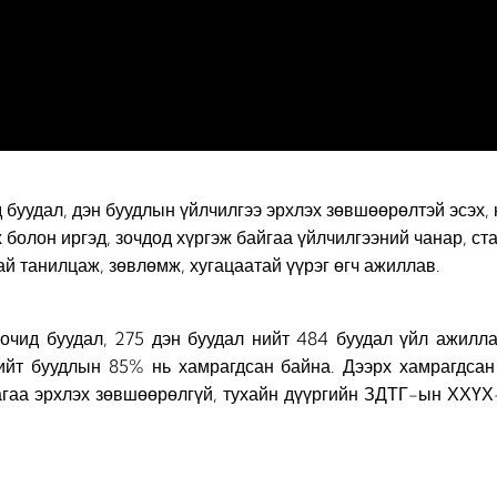
д буудал, дэн буудлын үйлчилгээ эрхлэх зөвшөөрөлтэй эсэх,
х болон иргэд, зочдод хүргэж байгаа үйлчилгээний чанар, ст
й танилцаж, зөвлөмж, хугацаатай үүрэг өгч ажиллав.
зочид буудал, 275 дэн буудал нийт 484 буудал үйл ажилл
ийт буудлын 85% нь хамрагдсан байна. Дээрх хамрагдсан 
аа эрхлэх зөвшөөрөлгүй, тухайн дүүргийн ЗДТГ-ын ХХҮХ-