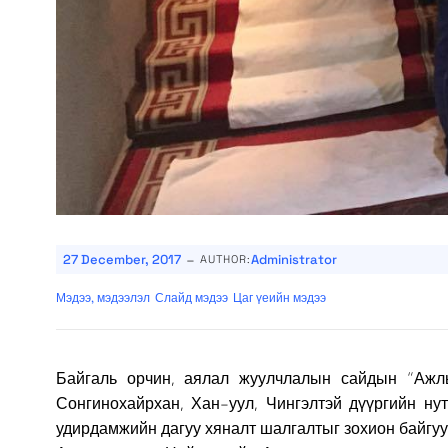
-
27 December, 2017
Administrator
AUTHOR:
Мэдээ, мэдээлэл
Слайд мэдээ
Цаг үеийн мэдээ
Байгаль орчин, аялал жуулчлалын сайдын “Ажлы
Сонгинохайрхан, Хан-уул, Чингэлтэй дүүргийн нут
удирдамжийн дагуу хяналт шалгалтыг зохион байгуу