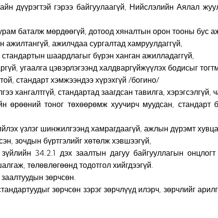
айн дүүрэгтэй гэрээ байгуулаагүй, Нийслэлийн Аялал жуу
урам баталж мөрдөөгүй, дотоод хяналтын орон тооны бус а
н ажилтангүй, ажилчдаа сургалтад хамруулдаггүй,
 стандартын шаардлагыг бүрэн ханган ажилладаггүй,
аргүй, угаалга цэвэрлэгээнд халдваргүйжүүлэх бодисыг тогтм
отой, стандарт хэмжээндээ хүрэхгүй /богино/
гээ хангалтгүй, стандартад заагдсан тавилга, хэрэгсэлгүй,
н өрөөний тоног төхөөрөмж хуучирч муудсан, стандарт бу
ийлэх үзлэг шинжилгээнд хамрагдаагүй, ажлын дүрэмт хувцас
лсэн, зочдын бүртгэлийг хөтөлж хэвшээгүй,
 зүйлийн 34.2.1 дэх заалтын дагуу байгууллагын онцлогт
алгаж, төлөвлөгөөнд тодотгол хийгдээгүй.
 заалтуудын зөрчсөн.
тандартуудыг зөрчсөн зэрэг зөрчлүүд илэрч, зөрчлийг арил