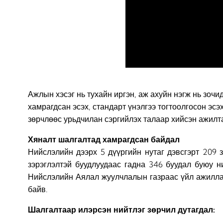
Ажлын хэсэг нь тухайн иргэн, аж ахуйн нэгж нь зочи
хамрагдсан эсэх, стандарт үнэлгээ тогтоолгосон эсэ
зөрчлөөс урьдчилан сэргийлэх талаар хийсэн ажилта
Хяналт шалгалтад хамрагдсан байдал
Нийслэлийн дээрх 5 дүүргийн нутаг дэвсгэрт 209 
зэрэглэлтэй буудлуудаас гадна 346 буудал буюу н
Нийслэлийн Аялал жуулчлалын газраас үйл ажиллаг
байв.
Шалгалтаар илэрсэн нийтлэг зөрчил дутагдал: