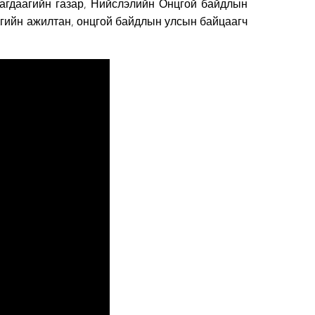
агдаагийн газар, Нийслэлийн Онцгой байдлын
аагийн ажилтан, онцгой байдлын улсын байцаагч