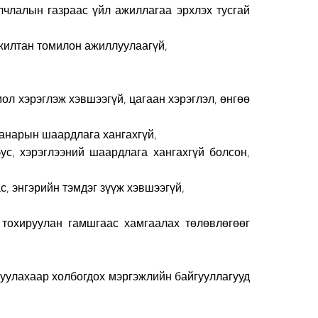
лчлалын газраас үйл ажиллагаа эрхлэх тусгай
жилтан томилон ажиллуулаагүй,
ол хэрэглэж хэвшээгүй, цагаан хэрэглэл, өнгөө
 чанарын шаардлага хангахгүй,
с, хэрэглээний шаардлага хангахгүй болсон,
, энгэрийн тэмдэг зүүж хэвшээгүй,
 тохируулан гамшгаас хамгаалах төлөвлөгөөг
гуулахаар холбогдох мэргэжлийн байгууллагууд