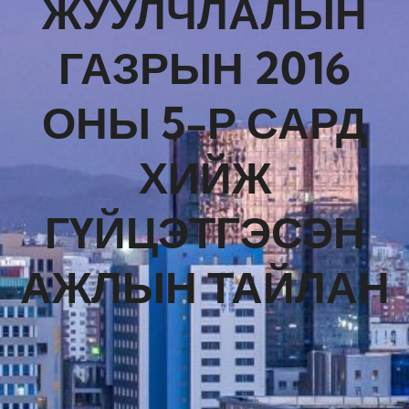
ЖУУЛЧЛАЛЫН
ГАЗРЫН 2016
ОНЫ 5-Р САРД
ХИЙЖ
ГҮЙЦЭТГЭСЭН
АЖЛЫН ТАЙЛАН