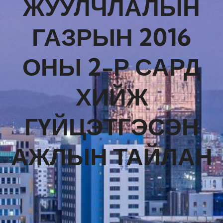
ЖУУЛЧЛАЛЫН
ГАЗРЫН 2016
ОНЫ 2-Р САРД
ХИЙЖ
ГҮЙЦЭТГЭСЭН
АЖЛЫН ТАЙЛАН