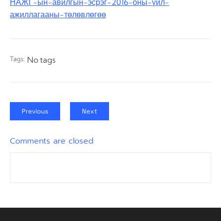
НАЖГ-ын-авилгын-эсрэг-2016-оны-үйл-
ажиллагааны-төлөвлөгөө
Tags:
No tags
Previous
Next
Comments are closed