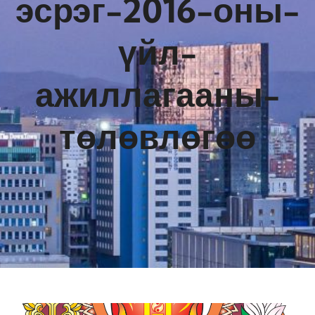
эсрэг-2016-оны-
үйл-
ажиллагааны-
төлөвлөгөө