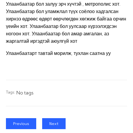
Улаанбаатар бол залуу эрч хүчтэй , метрополис хот.
Улаанбаатар бол уламжлал түүх соёлоо хадгалсан
хирнээ өдрөөс өдөрт өөрчлөгдөн хөгжиж байгаа орчин
үеийн хот. Улаанбаатар бол уулсаар хүрээлэгдсэн
ногоон хот. Улаанбаатар бол амар амгалан, аз
жаргалтай иргэдтэй аюулгүй хот
Улаанбаатарт тавтай морилж, тухлан саатна уу
Tags:
No tags
Previous
Next