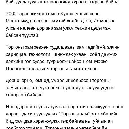
байгууллагуудын төлөөлөгчид хүрэлцэн ирсэн байна.
2000 гаран жилийн өмнө Хүннү гүрний үеэс
Монголчууд торгоны замтай холбогдсон, Их монгол
улсын нөлөөн дор энэ зам улам хөгжин цэцэглэж
байсан түүхтэй.
Торгоны зам зөвхөн худалдааны зам төдийгүй, элчин
харилца
а
, технологи , шинжлэх ухаан , соёл дамжих
дэлхийн гол судас, гүүр болж байсан юм. Марко
Пологийн аялалыг ч торгоны зам хөтөлсөн.
Дорно, өрнө, өмнөд, умардыг холбосон торгоны
замыг дагасан түүх соёлын үнэт дурсгалууд үлдэж
хоцорсон байдаг.
Өнөөдөр шинэ утга агуулгаар өргөжин баяжуулж, өрнө
дорныг дахин уулзуулах “Торгоны зам” хөтөлбөрийг
бид хамтдаа хэрэгжүүлэх гэж байгаа нь туйлын ач
холбогдолтой юм. Торгоны замын хөтөлбөрийн