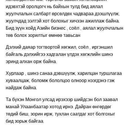
идэвхтэй оролцогч нь байхын тулд бид аялал
жуулчлалын салбарт өрсөлдөх чадвараа дээшлүүлж,
жуулчдад ээлтэй хот болохыг хичээн ажиллаж байна.
Бид зүүн хойд Азийн бизнес , соёл , аялал жуулчлалын
төв болох зорилтыг өмнөө тавьсан
Дэлхий даяар тогтвортой хөгжил, соёл , иргэншил
байгаль дэлхийгээ хадгалан үлдэх хөгжлийн шинэ
эринд алхан орж байна.
Хурлаар , шинэ санаа дэвшүүлж, харилцан туршлагаа
хуваалцаж, боломж бололцоо олноор нээгдэнэ гэж
найдаж байна.
Та бүхэн Монгол улсад ирэхээр шийдсэн бол заавал
манай Улаанбаатар хотод ирнэ. Дайран өнгөрдөг
төдий биш, зорин ирж, тухлан саатдаг хот болгохыг
бид зорьж байгаа.