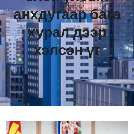
анхдугаар бага
хурал дээр
хэлсэн үг