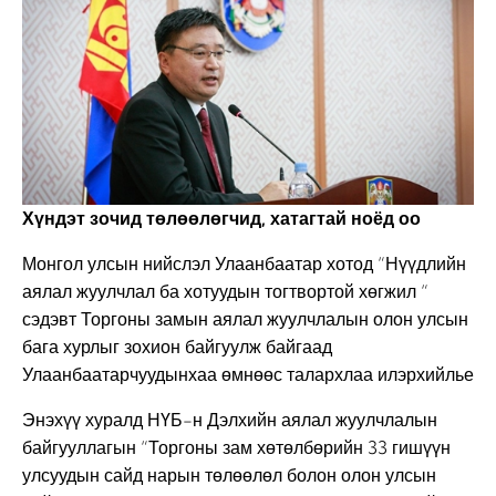
Хүндэт зочид төлөөлөгчид, хатагтай ноёд оо
Монгол улсын нийслэл Улаанбаатар хотод “Нүүдлийн
аялал жуулчлал ба хотуудын тогтвортой хөгжил “
сэдэвт Торгоны замын аялал жуулчлалын олон улсын
бага хурлыг зохион байгуулж байгаад
Улаанбаатарчуудынхаа өмнөөс талархлаа илэрхийлье
Энэхүү хуралд НҮБ-н Дэлхийн аялал жуулчлалын
байгууллагын “Торгоны зам хөтөлбөрийн 33 гишүүн
улсуудын сайд нарын төлөөлөл болон олон улсын