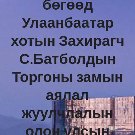
бөгөөд
Улаанбаатар
хотын Захирагч
С.Батболдын
Торгоны замын
аялал
жуулчлалын
олон улсын