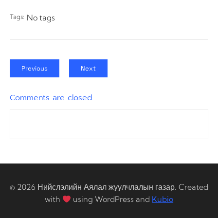
Tags:
No tags
Previous
Next
Comments are closed
© 2026 Нийслэлийн Аялал жуулчлалын газар. Created
with
using WordPress and
Kubio