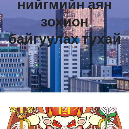
нийгмийн аян
зохион
байгуулах тухай