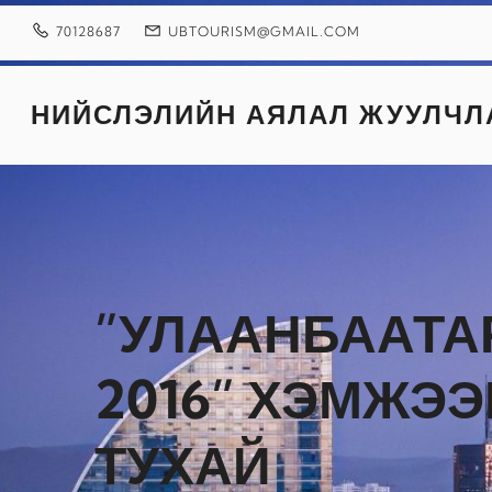
Skip
to
70128687
UBTOURISM@GMAIL.COM
content
НИЙСЛЭЛИЙН АЯЛАЛ ЖУУЛЧЛ
”УЛААНБААТА
2016” ХЭМЖЭЭ
ТУХАЙ