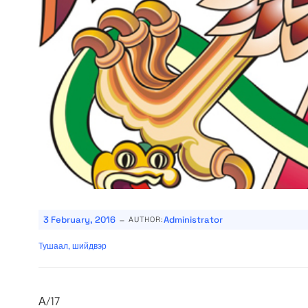
-
3 February, 2016
Administrator
AUTHOR:
Тушаал, шийдвэр
А/17