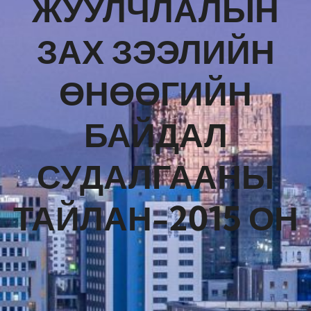
ЖУУЛЧЛАЛЫН
ЗАХ ЗЭЭЛИЙН
ӨНӨӨГИЙН
БАЙДАЛ
СУДАЛГААНЫ
ТАЙЛАН-2015 ОН