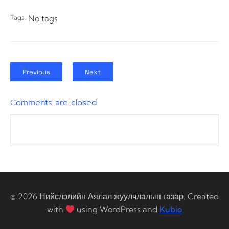
Tags:
No tags
Previous
Next
Comments are closed
© 2026 Нийслэлийн Аялал жуулчлалын газар. Created
with
using WordPress and
Kubio