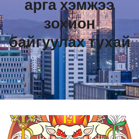
арга хэмжээ
зохион
байгуулах тухай