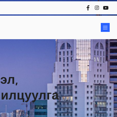
эл,
нилцуулга