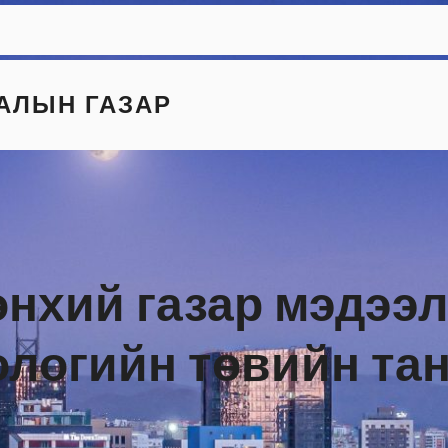
АЛЫН ГАЗАР
нхий газар мэдээл
нологийн төвийн та