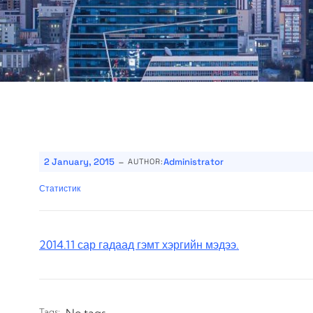
-
2 January, 2015
Administrator
AUTHOR:
Статистик
2014.11 сар гадаад гэмт хэргийн мэдээ.
Tags: