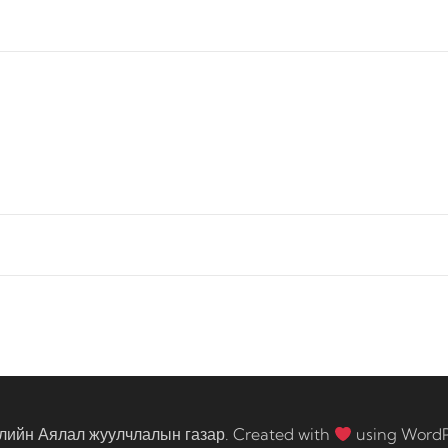
лийн Аялал жуулчлалын газар. Created with
using Word