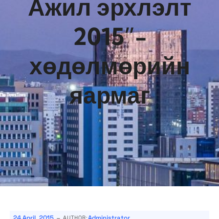
Ажил эрхлэлт
2015”-
хөдөлмөрийн
яармаг
-
24 April, 2015
Administrator
AUTHOR: