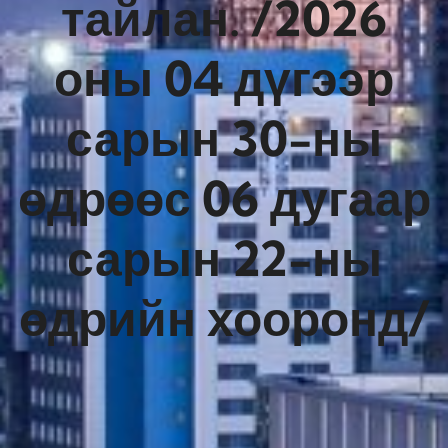
тайлан. /2026
оны 04 дүгээр
сарын 30-ны
өдрөөс 06 дугаар
сарын 22-ны
өдрийн хооронд/