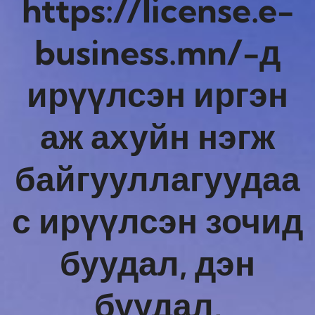
https://license.e-
business.mn/-д
ирүүлсэн иргэн
аж ахуйн нэгж
байгууллагуудаа
с ирүүлсэн зочид
буудал, дэн
буудал,