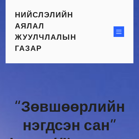
Skip
to
НИЙСЛЭЛИЙН
content
АЯЛАЛ
ЖУУЛЧЛАЛЫН
ГАЗАР
“Зөвшөөрлийн
нэгдсэн сан”