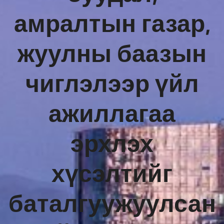
амралтын газар,
жуулны баазын
чиглэлээр үйл
ажиллагаа
эрхлэх
хүсэлтийг
баталгуужуулсан