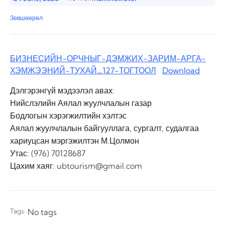
Зөвшөөрөл
БИЗНЕСИЙН-ОРЧНЫГ-ДЭМЖИХ-ЗАРИМ-АРГА-
ХЭМЖЭЭНИЙ-ТУХАЙ_127-ТОГТООЛ
Download
Дэлгэрэнгүй мэдээлэл авах:
Нийслэлийн Аялал жуулчлалын газар
Бодлогын хэрэгжилтийн хэлтэс
Аялал жуулчлалын байгууллага, сургалт, судалгаа
хариуцсан мэргэжилтэн М.Цолмон
Утас: (976) 70128687
Цахим хаяг: ubtourism@gmail.com
Tags:
No tags