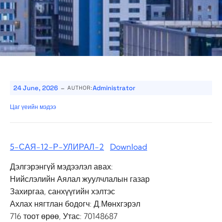
-
24 June, 2026
Administrator
AUTHOR:
Цаг үеийн мэдээ
5-САЯ-12-Р-УЛИРАЛ-2
Download
Дэлгэрэнгүй мэдээлэл авах:
Нийслэлийн Аялал жуулчлалын газар
Захиргаа, санхүүгийн хэлтэс
Ахлах нягтлан бодогч: Д.Мөнхгэрэл
716 тоот өрөө, Утас: 70148687