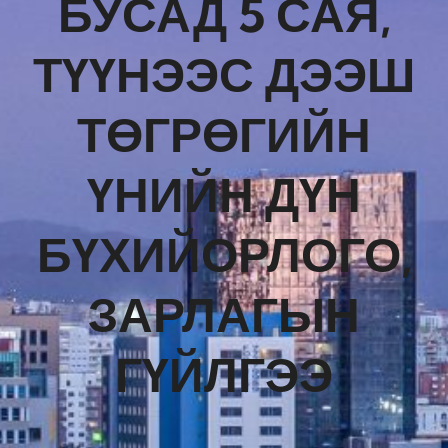
БУСАД 5 САЯ,
ТҮҮНЭЭС ДЭЭШ
ТӨГРӨГИЙН
ҮНИЙН ДҮН
БҮХИЙОРЛОГО,
ЗАРЛАГЫН
ГҮЙЛГЭЭ