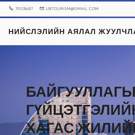
Skip
to
70128687
UBTOURISM@GMAIL.COM
content
НИЙСЛЭЛИЙН АЯЛАЛ ЖУУЛЧЛ
БАЙГУУЛЛАГЫ
ГҮЙЦЭТГЭЛИЙН
ХАГАС ЖИЛИЙ