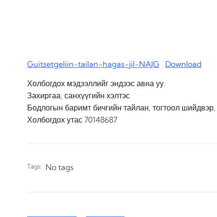
Guitsetgeliin-tailan-hagas-jil-NAJG
Download
Холбогдох мэдээллийг эндээс авна уу.
Захиргаа, санхүүгийн хэлтэс
Бодлогын баримт бичгийн тайлан, тогтоол шийдвэр
Холбогдох утас 70148687
Tags:
No tags