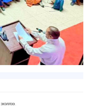
эхэллээ.