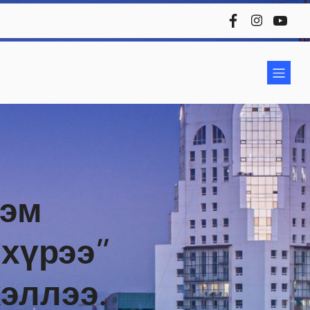
дэм
хүрээ”
эллээ.