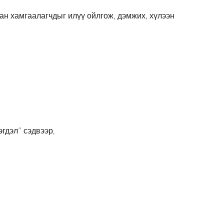
н хамгаалагчдыг илүү ойлгож, дэмжих, хүлээн
гдэл” сэдвээр,