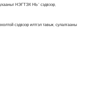
 ухааныг НЭГТЭХ НЬ” сэдвээр,
рхолтой сэдвээр илтгэл тавьж, сулалгааны