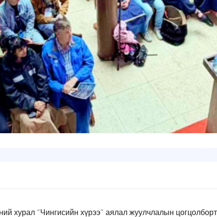
ий хурал “Чингисийн хүрээ” аялал жуулчлалын цогцолборт 