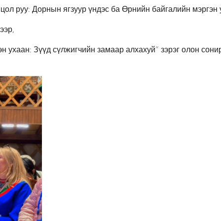
цол руу: Дорнын ягзуур үндэс ба Өрнийн байгалийн мэргэн
ээр,
н ухаан: Зүүд сүлжигчийн замаар алхахуй” зэрэг олон сони