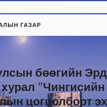
АЛЫН ГАЗАР
улсын бөөгийн Эр
хурал “Чингисийн 
лын цогцолборт эх