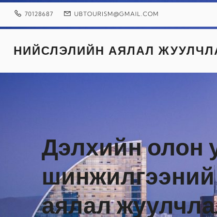
Skip
to
70128687
UBTOURISM@GMAIL.COM
content
НИЙСЛЭЛИЙН АЯЛАЛ ЖУУЛЧЛ
Дэлхийн олон 
шинжилгээний 
аялал жуулчла