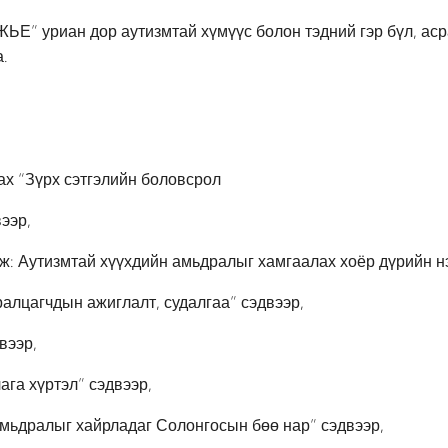
 уриан дор аутизмтай хүмүүс болон тэдний гэр бүл, асра
.
ах “Зүрх сэтгэлийн боловсрол
ээр,
ж: Аутизмтай хүүхдийн амьдралыг хамгаалах хоёр дүрийн нэ
лцагчдын ажиглалт, судалгаа” сэдвээр,
вээр,
га хүртэл” сэдвээр,
амьдралыг хайрладаг Солонгосын бөө нар” сэдвээр,