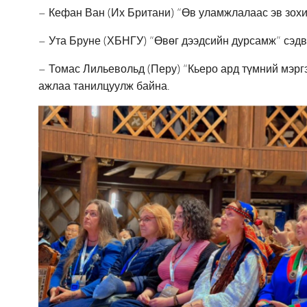
– Кефан Ван (Их Британи) “Өв уламжлалаас эв зохи
– Ута Бруне (ХБНГУ) “Өвөг дээдсийн дурсамж” сэдв
– Томас Лильевольд (Перу) “Кьеро ард түмний мэргэ
ажлаа танилцуулж байна.