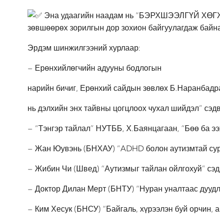
Эна удаагийн наадам нь “БЭРХШЭЭЛГҮЙ ХӨГЖЬЕ”
зөвшөөрөх зорилгын дор зохион байгуулагдаж байна
Эрдэм шинжилгээний хурлаар:
– Ерөнхийлөгчийн адууны бодлогын
нарийн бичиг, Ерөнхий сайдын зөвлөх Б.Наранбадр
нь дэлхийн энх тайвны цогцлоох чухал шийдэл” сэдв
– “Тэнгэр тайлал” НУТББ, Х.Баянцагаан, “Бөө ба ээ
– Жан Юувэнь (БНХАУ) “ADHD болон аутизмтай сура
– Жибин Чи (Швед) “Аутизмыг тайлан ойлгохуй” сэд
– Доктор Дилан Мерт (БНТУ) “Нуран уналтаас дуудла
– Ким Хесук (БНСУ) “Байгаль, хүрээлэн буй орчин, 