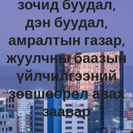
зочид буудал,
дэн буудал,
амралтын газар,
жуулчны баазын
үйлчилгээний
зөвшөөрөл авах
заавар