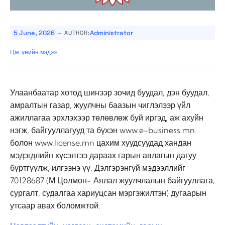
-
5 June, 2026
Administrator
AUTHOR:
Цаг үеийн мэдээ
Улаанбаатар хотод шинээр зочид буудал, дэн буудал,
амралтын газар, жуулчны баазын чиглэлээр үйл
ажиллагаа эрхлэхээр төлөвлөж буй иргэд, аж ахуйн
нэгж, байгууллагууд та бүхэн www.e-business.mn
болон www.license.mn цахим хуудсуудад хандан
мэдэгдлийн хүсэлтээ дараах гарын авлагын дагуу
бүртгүүлж, илгээнэ үү. Дэлгэрэнгүй мэдээллийг
70128687 (М.Цолмон- Аялал жуулчлалын байгууллага,
сургалт, судалгаа хариуцсан мэргэжилтэн) дугаарын
утсаар авах боломжтой.