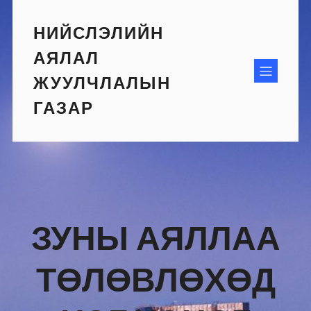
Skip
to
НИЙСЛЭЛИЙН
content
АЯЛАЛ
ЖУУЛЧЛАЛЫН
ГАЗАР
ЗУНЫ АЯЛЛАА
ТӨЛӨВЛӨХӨД