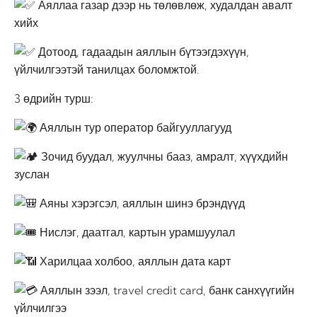
Аяллаа газар дээр нь төлөвлөж, худалдан авалт
хийх
Дотоод, гадаадын аяллын бүтээгдэхүүн,
үйлчилгээтэй танилцах боломжтой.
3 өдрийн турш:
Аяллын тур оператор байгууллагууд
Зочид буудал, жуулчны бааз, амралт, хүүхдийн
зуслан
Аяны хэрэгсэл, аяллын шинэ брэндүүд
Нислэг, даатгал, картын урамшуулал
Харилцаа холбоо, аяллын дата карт
Аяллын зээл, travel credit card, банк санхүүгийн
үйлчилгээ