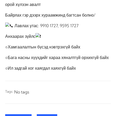
орой хүлээн авалт
Байрлах гэр дээрх хураамжинд багтсан болно/
Лавлах утас: 9910 1727, 9595 1727
Анхаарах зүйлс
○Хамгаалалтын бүсэд нэвтрэхгүй байх
○Бага насны хүүхдийг хараа хяналтгүй орхихгүй байх
○Ил задгай хог хаягдал хаяхгүй байх
Tags:
No tags