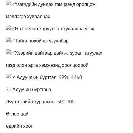
Үзэгчдийн дундах тэмцээнд оролцож,
мэдлэгээ хуваалцах
Өв соёлоо харуулсан худалдаа үзэх
Тайга нохойны үзүүлбэр
Хээрийн цайгаар цайлж, зураг татуулах
гээд олон арга хэмжээнд оролцоорой.
Адуучдын бүртгэл: 9996 4460
30 Адуучин бүртгэнэ
/Бүртгэлийн хураамж- 500.000
Өглөө цай
өдрийн хоол