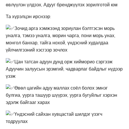
өвлүүлэн үлдээх, Адууг бренджүүлэх зорилготой юм
Та хүрэлцэн ирснээр:
Зочид арга хэмжээнд зориулан бэлтгэсэн морь
уналга, тэмээ уналга, морин чарга, пони морь унах,
монгол банхар, тайга нохой, үндэсний худалдаа
үйлчилгээний хэсгээр зочлох
Цан татсан адуун дунд орж хийморио сэргээж
Адуучин залуусын эрэмгий, чадварлаг байдлыг нүдээр
үзэж
Өвөл цагийн адуу маллах соёл болох эмнэг
булгиа, уурга ташуур шүүрэх, уурга бугуйлыг хэрхэн
эдэлж байгааг харах
Үндэсний сайхан хувцастай шилдэг үзэгч
тодруулах