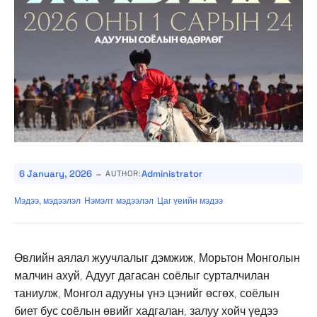
-
6 January, 2026
Administrator
AUTHOR:
Мэдээ, мэдээлэл
Нэмэлт мэдээлэл
Цаг үеийн мэдээ
Өвлийн аялал жуучлалыг дэмжиж,
Морьтон Монголын
малчин ахуй, Адууг дагасан соёлыг сурталчилан
таниулж, Монгол адууны үнэ цэнийг өсгөх, соёлын
биет бус соёлын өвийг хадгалан, залуу хойч үедээ