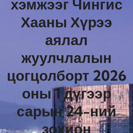
хэмжээг Чингис
Хааны Хүрээ
аялал
жуулчлалын
цогцолборт 2026
оны 1 дүгээр
сарын 24-ний
зохион