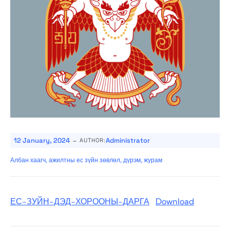
-
12 January, 2024
Administrator
AUTHOR:
Албан хаагч, ажилтны ес зүйн зөвлөл, дүрэм, журам
ЕС-ЗУЙН-ДЭД-ХОРООНЫ-ДАРГА
Download