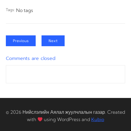
Tags:
No tags
Previous
Next
Comments are closed
© 2026 Нийслэлийн Аялал жуулчлалын газар. Created
with
using WordPress and
Kubio