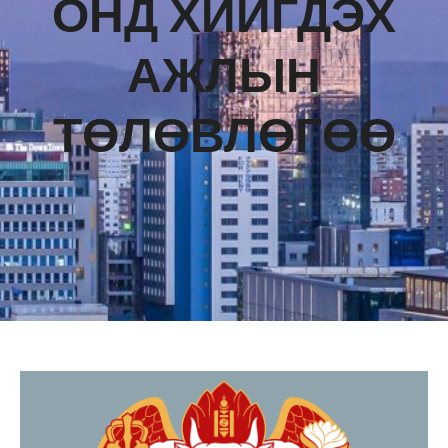
ОНД ХИЙГДЭХ
АЖЛЫН
ТӨЛӨВЛӨГӨӨ