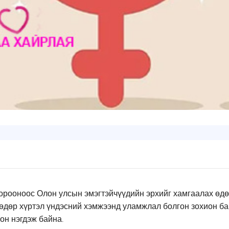
орооноос Олон улсын эмэгтэйчүүдийн эрхийг хамгаалах өдө
ий өдөр хүртэл үндэсний хэмжээнд уламжлал болгон зохио
он нэгдэж байна.