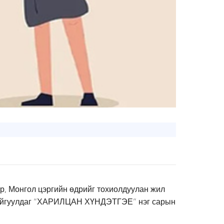
р, Монгол цэргийн өдрийг тохиолдуулан жил
н байгуулдаг “ХАРИЛЦАН ХҮНДЭТГЭЕ” нэг сарын