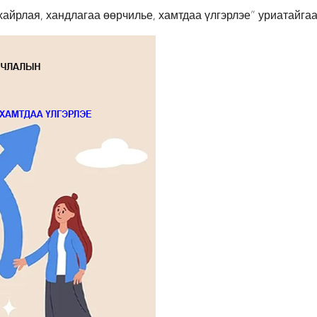
айрлая, хандлагаа өөрчилье, хамтдаа үлгэрлэе” уриатайгаа