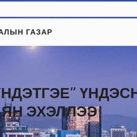
АЛЫН ГАЗАР
ҮНДЭТГЭЕ” ҮНДЭС
ЯН ЭХЭЛЛЭЭ