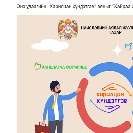
Энэ удаагийн “Харилцан хүндэтгэе” аяныг “Хайраа х