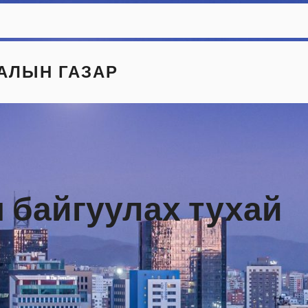
АЛЫН ГАЗАР
 байгуулах тухай