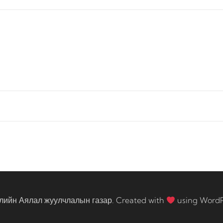
лийн Аялал жуулчлалын газар. Created with
using Word