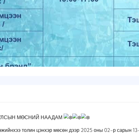
Н УЛСЫН МӨСНИЙ НААДАМ
ээжийнхээ толин цэнхэр мөсөн дээр 2025 оны 02-р
сарын 13