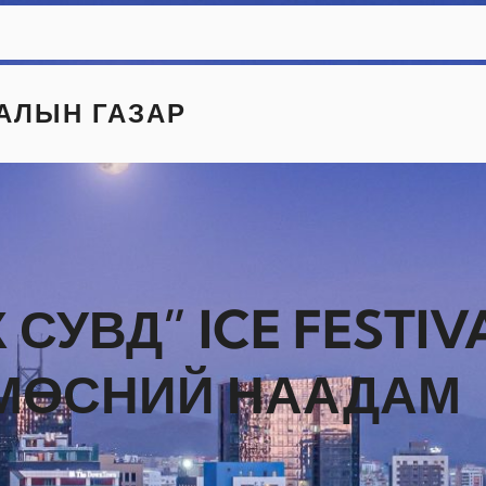
АЛЫН ГАЗАР
СУВД” ICE FESTIV
МӨСНИЙ НААДАМ