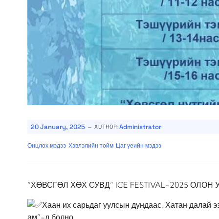
-
20 January, 2025
Administrator
AUTHOR:
Онцлох мэдээ
Хэвлэлийн тойм
Цаг үеийн мэдээ
“ХӨВСГӨЛ ХӨХ СУВД” ICE FESTIVAL-2025 ОЛО
Хаан их сарьдаг уулсын дундаас, Хатан далай 
ам”-д болно.