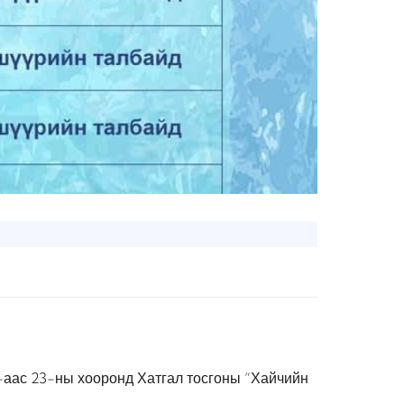
-аас 23-ны хооронд Хатгал тосгоны “Хайчийн