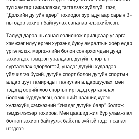
тул хамтарч ажиллахад татгалзах зүйлгүй” гээд,
“Дэлхийн дугуйн өдөр” тохиодог зургадугаар сарын 3-
ны өдөр зохион байгуулах саналаа илэрхийлсэн.
Талууд дараа нь санал солилцож ярилцсаар уг арга
хэмжээг илүү өргөн хүрээнд буюу амралтын хоёр өдөр
үргэлжлэх, мэргэжлийн болон сонирхогчдын дунд
зохиогдох тэмцээн уралдаан, дугуйн спортыг
сурталчлах өдөрлөгтэй, унадаг дугуйн худалдаа,
үйлчилгээ бүхий, дугуйн спорт болон дугуйн спортын
алдар цуут тамирчдыг таниулан алдаршуулах, мөн
тэдэнд өөрийнхөө спортыг иргэдэд сурталчлах
боломж бүрдүүлсэн, олон нийт цаашид хүсэн
хүлээхүйц хэмжээний “Унадаг дугуйн баяр” болгож
тэмдэглэхээр тохиров. Мөн цаашид жил бүр уламжлал
болгон зохион байгуулж байх нь зүйтэй гэдэгт санал
нэгдлээ.