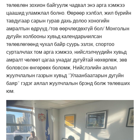
төлөвлөн зохион байгуулж чадвал энэ арга хэмжээ
цаашид уламжлал болно. Өөрөөр хэлбэл, жил бүрийн
тавдугаар сарын гурав дахь долоо хоногийн
амралтын өдрүүд /тов өөрчлөгдөхгүй бол/ Монголын
дугуйн холбооны хувьд календарьчилсан
төлөвлөгөөнд чухал байр суурь эзлэх, спортоо
сурталчлах том арга хэмжээ, нийслэлчүүдийн хувьд
амралт чөлөөт цагаа унадаг дугуйтай нөхөрлөж, зөв
боловсон өнгөрөөх боломж, Нийслэлийн аялал
жуулчлалын газрын хувьд “Улаанбаатарын дугуйн
баяр” гэдэг аялал жуулчлалын брэнд болж төлөвших
юм.