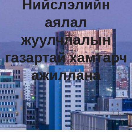
Нийслэлийн
аялал
жуулчлалын
газартай хамтарч
ажиллана