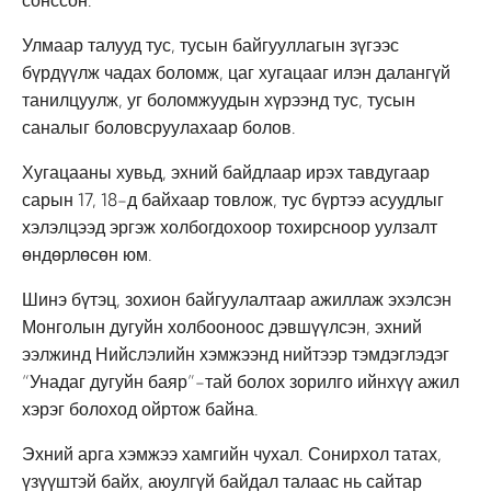
сонссон.
Улмаар талууд тус, тусын байгууллагын зүгээс
бүрдүүлж чадах боломж, цаг хугацааг илэн далангүй
танилцуулж, уг боломжуудын хүрээнд тус, тусын
саналыг боловсруулахаар болов.
Хугацааны хувьд, эхний байдлаар ирэх тавдугаар
сарын 17, 18-д байхаар товлож, тус бүртээ асуудлыг
хэлэлцээд эргэж холбогдохоор тохирсноор уулзалт
өндөрлөсөн юм.
Шинэ бүтэц, зохион байгуулалтаар ажиллаж эхэлсэн
Монголын дугуйн холбооноос дэвшүүлсэн, эхний
ээлжинд Нийслэлийн хэмжээнд нийтээр тэмдэглэдэг
“Унадаг дугуйн баяр”-тай болох зорилго ийнхүү ажил
хэрэг болоход ойртож байна.
Эхний арга хэмжээ хамгийн чухал. Сонирхол татах,
үзүүштэй байх, аюулгүй байдал талаас нь сайтар