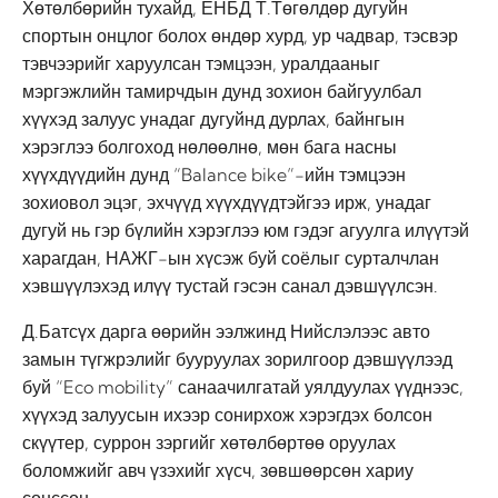
Хөтөлбөрийн тухайд, ЕНБД Т.Төгөлдөр дугуйн
спортын онцлог болох өндөр хурд, ур чадвар, тэсвэр
тэвчээрийг харуулсан тэмцээн, уралдааныг
мэргэжлийн тамирчдын дунд зохион байгуулбал
хүүхэд залуус унадаг дугуйнд дурлах, байнгын
хэрэглээ болгоход нөлөөлнө, мөн бага насны
хүүхдүүдийн дунд “Balance bike”-ийн тэмцээн
зохиовол эцэг, эхчүүд хүүхдүүдтэйгээ ирж, унадаг
дугуй нь гэр бүлийн хэрэглээ юм гэдэг агуулга илүүтэй
харагдан, НАЖГ-ын хүсэж буй соёлыг сурталчлан
хэвшүүлэхэд илүү тустай гэсэн санал дэвшүүлсэн.
Д.Батсүх дарга өөрийн ээлжинд Нийслэлээс авто
замын түгжрэлийг бууруулах зорилгоор дэвшүүлээд
буй “Eco mobility” санаачилгатай уялдуулах үүднээс,
хүүхэд залуусын ихээр сонирхож хэрэгдэх болсон
скүүтер, суррон зэргийг хөтөлбөртөө оруулах
боломжийг авч үзэхийг хүсч, зөвшөөрсөн хариу