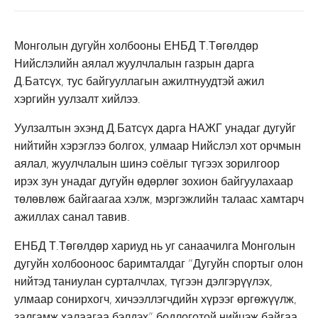
Монголын дугуйн холбооны ЕНБД Т.Төгөлдөр
Нийслэлийн аялал жуулчлалын газрын дарга
Д.Батсүх, тус байгууллагын ажилтнуудтэй ажил
хэргийн уулзалт хийлээ.
Уулзалтын эхэнд Д.Батсүх дарга НАЖГ унадаг дугуйг
нийтийн хэрэглээ болгох, улмаар Нийслэл хот орчмын
аялал, жуулчлалын шинэ соёлыг түгээх зорилгоор
ирэх зун унадаг дугуйн өдөрлөг зохион байгуулахаар
төлөвлөж байгаагаа хэлж, мэргэжлийн талаас хамтарч
ажиллах санал тавив.
ЕНБД Т.Төгөлдөр хариуд нь уг санаачилга Монголын
дугуйн холбооноос баримталдаг “Дугуйн спортыг олон
нийтэд таниулан сурталчлах, түгээн дэлгэрүүлэх,
улмаар сонирхогч, хичээллэгчдийн хүрээг өргөжүүлж,
залгамж халаагаа бэлдэх” бодлоготой нийцэж байгаа