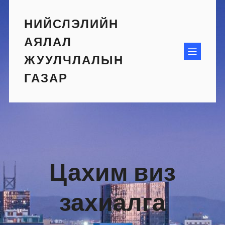
Skip
to
НИЙСЛЭЛИЙН
content
АЯЛАЛ
ЖУУЛЧЛАЛЫН
ГАЗАР
Цахим виз
захиалга