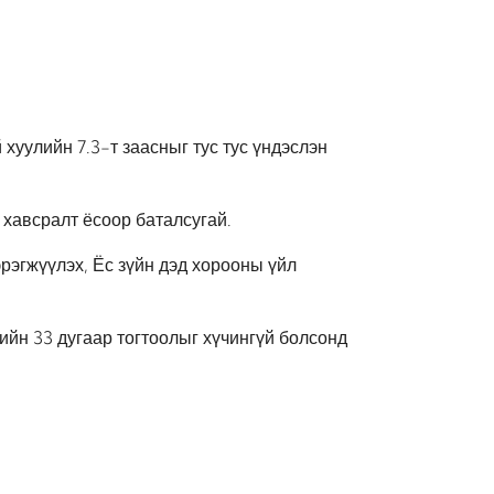
 хуулийн 7.3-т заасныг тус тус үндэслэн
 хавсралт ёсоор баталсугай.
рэгжүүлэх, Ёс зүйн дэд хорооны үйл
ийн 33 дугаар тогтоолыг хүчингүй болсонд