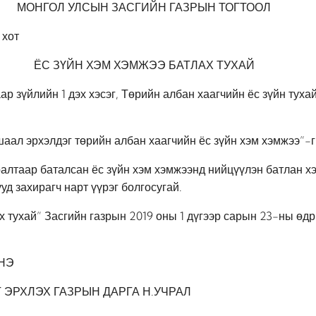
МОНГОЛ УЛСЫН ЗАСГИЙН ГАЗРЫН ТОГТООЛ
 хот
ЁС ЗҮЙН ХЭМ ХЭМЖЭЭ БАТЛАХ ТУХАЙ
р зүйлийн 1 дэх хэсэг, Төрийн албан хаагчийн ёс зүйн тухай
аал эрхэлдэг төрийн албан хаагчийн ёс зүйн хэм хэмжээ”-г
алтаар баталсан ёс зүйн хэм хэмжээнд нийцүүлэн батлан хэ
д захирагч нарт үүрэг болгосугай.
х тухай” Засгийн газрын 2019 оны 1 дүгээр сарын 23-ны өдр
НЭ
 ЭРХЛЭХ ГАЗРЫН ДАРГА Н.УЧРАЛ