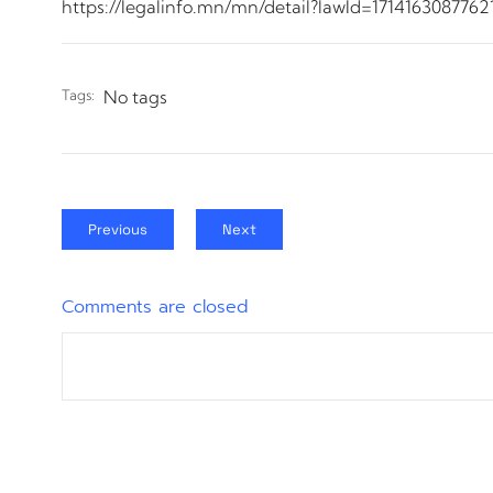
https://legalinfo.mn/mn/detail?lawId=17141630877
Tags:
No tags
Previous
Next
Comments are closed