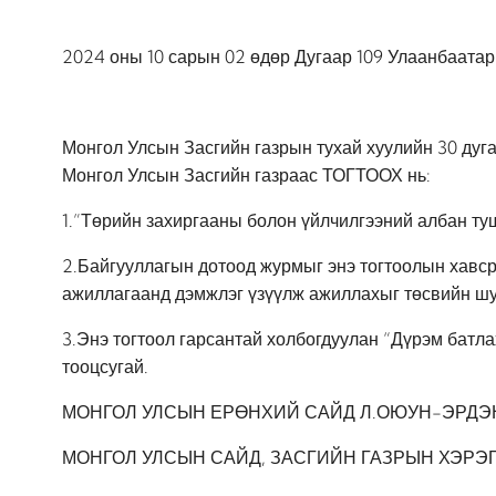
2024 оны 10 сарын 02 өдөр Дугаар 109 Улаанбаатар
Монгол Улсын Засгийн газрын тухай хуулийн 30 дугаа
Монгол Улсын Засгийн газраас ТОГТООХ нь:
1.”Төрийн захиргааны болон үйлчилгээний албан туш
2.Байгууллагын дотоод журмыг энэ тогтоолын хавср
ажиллагаанд дэмжлэг үзүүлж ажиллахыг төсвийн шуу
3.Энэ тогтоол гарсантай холбогдуулан “Дүрэм батла
тооцсугай.
МОНГОЛ УЛСЫН ЕРӨНХИЙ САЙД Л.ОЮУН-ЭРДЭ
МОНГОЛ УЛСЫН САЙД, ЗАСГИЙН ГАЗРЫН ХЭРЭГ