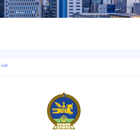
х зүй