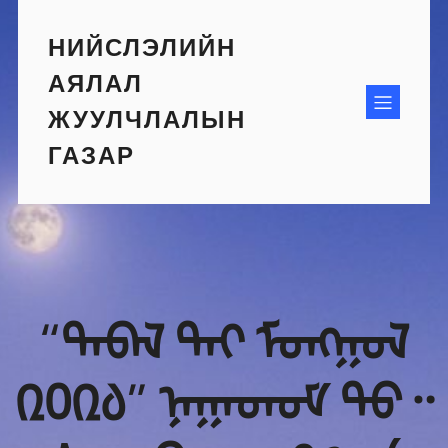
Skip
to
НИЙСЛЭЛИЙН
content
АЯЛАЛ
ЖУУЛЧЛАЛЫН
ГАЗАР
“ᠳᠡᠪᠡᠯ ᠲᠡᠢ ᠮᠣᠩᠭᠣᠯ
᠒᠐᠒᠔” ᠨᠠᠭᠠᠳᠤᠮ ᠳᠤ᠃