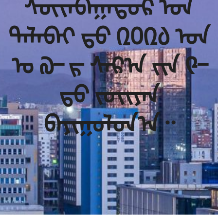
ᠰᠦᢈᠡᠪᠠᠭᠠᠲᠤᠷ ᠤ᠋ᠨ
ᠲᠠᠯᠠᠪᠠᠢ ᠳ᠋ᠤ ᠒᠐᠒᠔ ᠣᠨ
ᠤ᠋ ᠗᠆ ᠷ ᠰᠠᠷ᠎ᠠ ᠶ᠋ᠢᠨ ᠙᠆
ᠳ᠋ᠦ ᠵᠣᢈᠢᠶᠠᠨ
ᠪᠠᠶᠢᠭᠤᠯᠤᠨ᠎ᠠ᠃