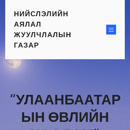
Skip
to
НИЙСЛЭЛИЙН
content
АЯЛАЛ
ЖУУЛЧЛАЛЫН
ГАЗАР
“УЛААНБААТАР
ЫН ӨВЛИЙН