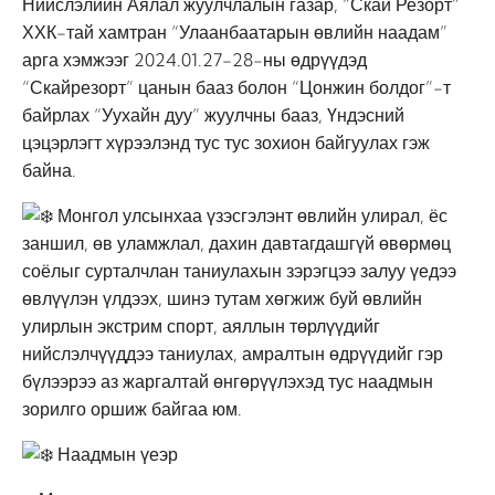
Нийслэлийн Аялал жуулчлалын газар, “Скай Резорт”
ХХК-тай хамтран “Улаанбаатарын өвлийн наадам”
арга хэмжээг 2024.01.27-28-ны өдрүүдэд
“Скайрезорт” цанын бааз болон “Цонжин болдог”-т
байрлах “Уухайн дуу” жуулчны бааз, Үндэсний
цэцэрлэгт хүрээлэнд тус тус зохион байгуулах гэж
байна.
Монгол улсынхаа үзэсгэлэнт өвлийн улирал, ёс
заншил, өв уламжлал, дахин давтагдашгүй өвөрмөц
соёлыг сурталчлан таниулахын зэрэгцээ залуу үедээ
өвлүүлэн үлдээх, шинэ тутам хөгжиж буй өвлийн
улирлын экстрим спорт, аяллын төрлүүдийг
нийслэлчүүддээ таниулах, амралтын өдрүүдийг гэр
бүлээрээ аз жаргалтай өнгөрүүлэхэд тус наадмын
зорилго оршиж байгаа юм.
Наадмын үеэр