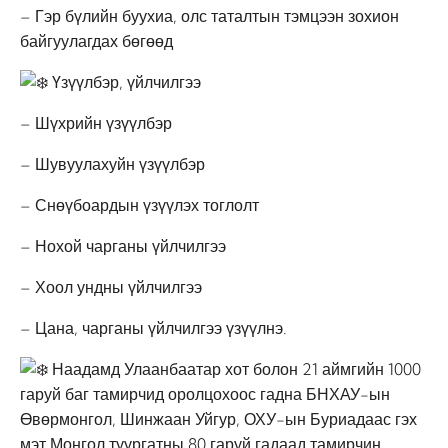
– Гэр бүлийн буухиа, олс таталтын тэмцээн зохион
байгуулагдах бөгөөд
Үзүүлбэр, үйлчилгээ
– Шүхрийн үзүүлбэр
– Шувуулахуйн үзүүлбэр
– Снөүбоардын үзүүлэх тоглолт
– Нохой чарганы үйлчилгээ
– Хоол ундны үйлчилгээ
– Цана, чарганы үйлчилгээ үзүүлнэ.
Наадамд Улаанбаатар хот болон 21 аймгийн 1000
гаруй баг тамирчид оролцохоос гадна БНХАУ-ын
Өвөрмонгол, Шинжаан Уйгур, ОХУ-ын Буриадаас гэх
мэт Монгол туургатны 80 гаруй гадаад тамирчин