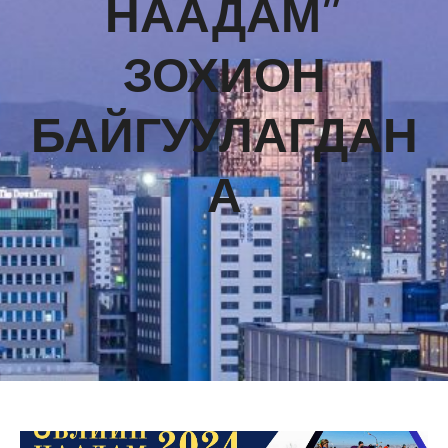
НААДАМ”
ЗОХИОН
БАЙГУУЛАГДАН
А