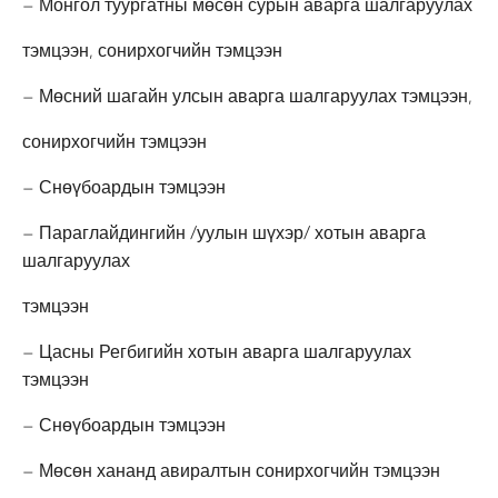
– Монгол туургатны мөсөн сурын аварга шалгаруулах
тэмцээн, сонирхогчийн тэмцээн
– Мөсний шагайн улсын аварга шалгаруулах тэмцээн,
сонирхогчийн тэмцээн
– Снөүбоардын тэмцээн
– Параглайдингийн /уулын шүхэр/ хотын аварга
шалгаруулах
тэмцээн
– Цасны Регбигийн хотын аварга шалгаруулах
тэмцээн
– Снөүбоардын тэмцээн
– Мөсөн хананд авиралтын сонирхогчийн тэмцээн