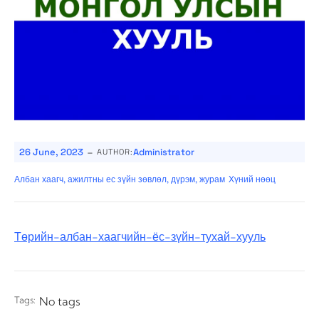
-
26 June, 2023
Administrator
AUTHOR:
Албан хаагч, ажилтны ес зүйн зөвлөл, дүрэм, журам
Хүний нөөц
Төрийн-албан-хаагчийн-ёс-зүйн-тухай-хууль
Tags:
No tags