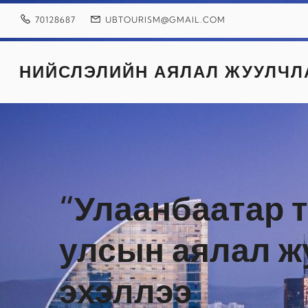
Skip
to
70128687
UBTOURISM@GMAIL.COM
content
НИЙСЛЭЛИЙН АЯЛАЛ ЖУУЛЧЛ
“Улаанбаатар 
улсын аялал ж
эхэллээ