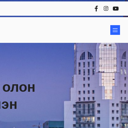
 олон
лэн