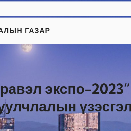
АЛЫН ГАЗАР
травэл экспо-2023”
уулчлалын үзэсгэ