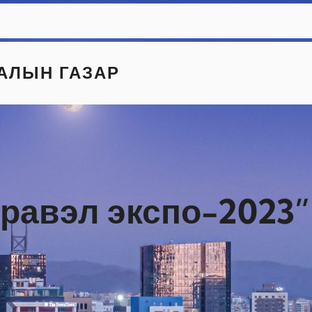
АЛЫН ГАЗАР
травэл экспо-2023”