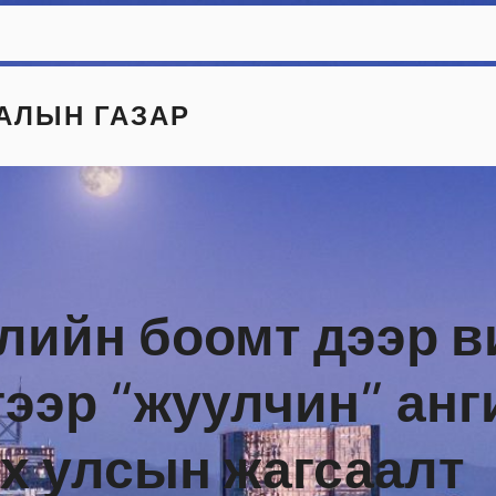
АЛЫН ГАЗАР
лийн боомт дээр в
ээр “жуулчин” ан
ох улсын жагсаалт