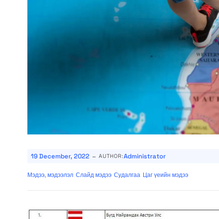
-
19 December, 2022
Administrator
AUTHOR:
Мэдээ, мэдээлэл
Слайд мэдээ
Судалгаа
Цаг үеийн мэдээ