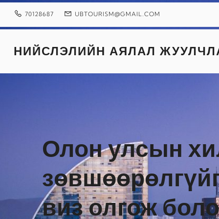
Skip
to
70128687
UBTOURISM@GMAIL.COM
content
НИЙСЛЭЛИЙН АЯЛАЛ ЖУУЛЧЛ
Олон улсын хи
зөвшөөрөлгүйг
виз олгож бол