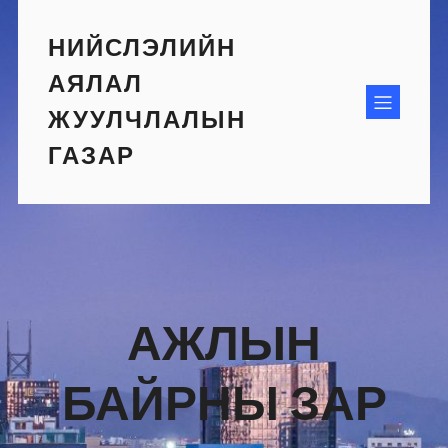
Skip
to
НИЙСЛЭЛИЙН
content
АЯЛАЛ
ЖУУЛЧЛАЛЫН
ГАЗАР
АЖЛЫН
БАЙРНЫ ЗАР