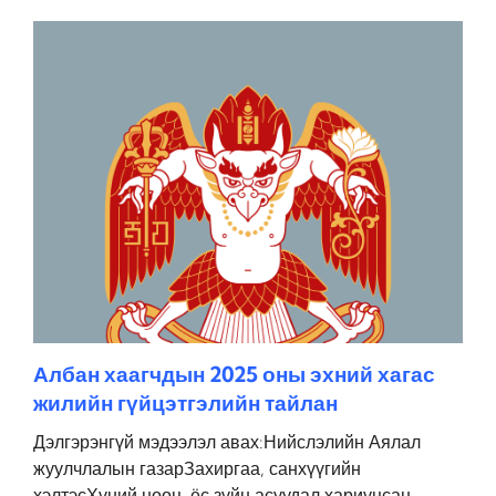
Албан хаагчдын 2025 оны эхний хагас
жилийн гүйцэтгэлийн тайлан
Дэлгэрэнгүй мэдээлэл авах:Нийслэлийн Аялал
жуулчлалын газарЗахиргаа, санхүүгийн
хэлтэсХүний нөөц, ёс зүйн асуудал хариуцсан