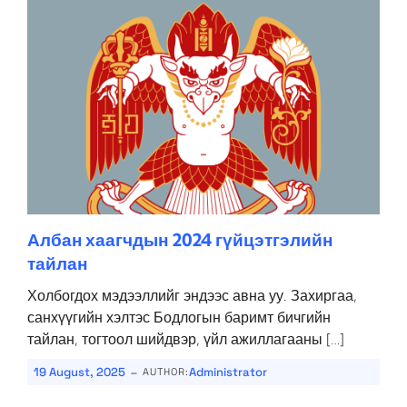
Албан хаагчдын 2024 гүйцэтгэлийн
тайлан
Холбогдох мэдээллийг эндээс авна уу. Захиргаа,
санхүүгийн хэлтэс Бодлогын баримт бичгийн
тайлан, тогтоол шийдвэр, үйл ажиллагааны […]
-
19 August, 2025
Administrator
AUTHOR: