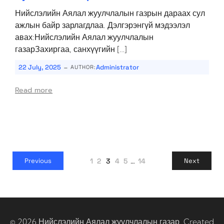
Нийслэлийн Аялал жуулчлалын газрын дараах сул
ажлын байр зарлагдлаа. Дэлгэрэнгүй мэдээлэл
авах:Нийслэлийн Аялал жуулчлалын
газарЗахиргаа, санхүүгийн […]
-
22 July, 2025
Administrator
AUTHOR:
Read more
1
2
3
4
5
…
14
Previous
Next
© 2026 Нийслэлийн Аялал жуулчлалын газар. Created