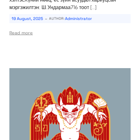
мэргэжилтэн: Ш.Ундармаа716 тоот […]
-
19 August, 2025
Administrator
AUTHOR:
Read more