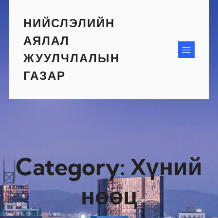
Skip
to
НИЙСЛЭЛИЙН
content
АЯЛАЛ
ЖУУЛЧЛАЛЫН
ГАЗАР
Category:
Хүний
нөөц