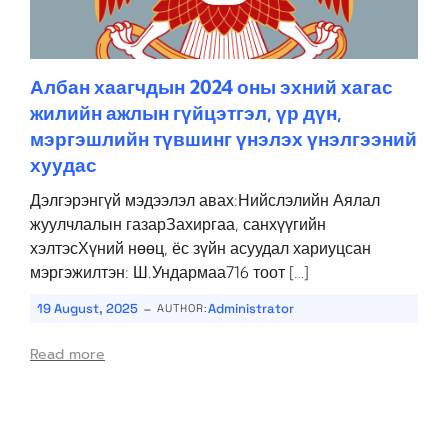
Албан хаагчдын 2024 оны эхний хагас
жилийн ажлын гүйцэтгэл, үр дүн,
мэргэшлийн түвшинг үнэлэх үнэлгээний
хуудас
Дэлгэрэнгүй мэдээлэл авах:Нийслэлийн Аялал
жуулчлалын газарЗахиргаа, санхүүгийн
хэлтэсХүний нөөц, ёс зүйн асуудал хариуцсан
мэргэжилтэн: Ш.Ундармаа716 тоот […]
-
19 August, 2025
Administrator
AUTHOR:
Read more