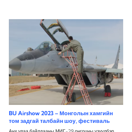
BU Airshow 2023 – Монголын хамгийн
том задгай талбайн шоу, фестиваль
Анх удаа байлдааны МИГ-29 онгоцны үзүүлбэр