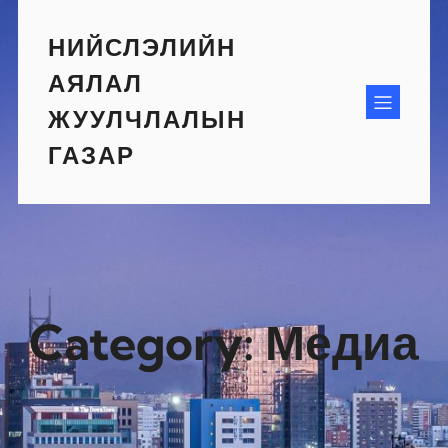
Skip
to
НИЙСЛЭЛИЙН
content
АЯЛАЛ
ЖУУЛЧЛАЛЫН
ГАЗАР
Category:
Медиа