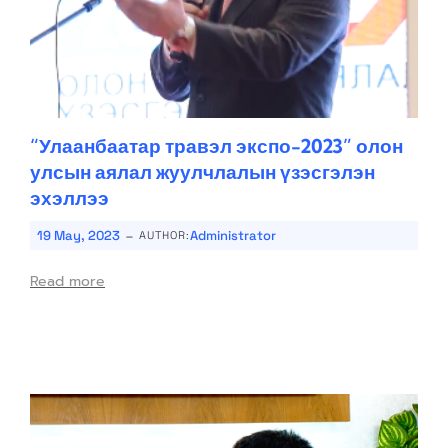
“Улаанбаатар травэл экспо-2023” олон
улсын аялал жуулчлалын үзэсгэлэн
эхэллээ
-
19 May, 2023
Administrator
AUTHOR:
Read more