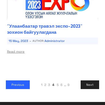
“Улаанбаатар травэл экспо-2023”
зохион байгуулагдана
-
15 May, 2023
Administrator
AUTHOR:
Read more
1
2
3
4
5
6
…
9
Previous
Next