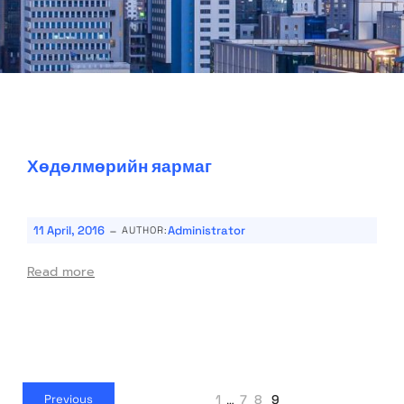
Хөдөлмөрийн яармаг
-
11 April, 2016
Administrator
AUTHOR:
Read more
1
…
7
8
9
Previous