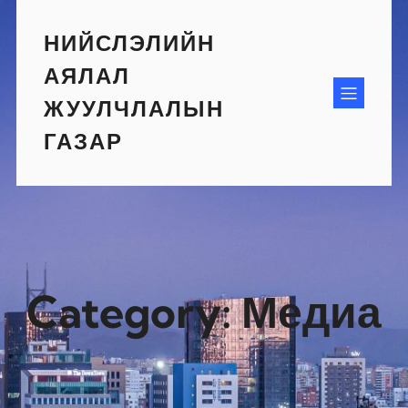
Skip
to
НИЙСЛЭЛИЙН
content
АЯЛАЛ
ЖУУЛЧЛАЛЫН
ГАЗАР
Category:
Медиа