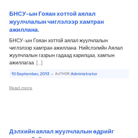
БНСУ-ын Гояан хоттой аялал
жуулчлалын чиглэлээр хамтран
ажиллана.
БНСУ-ын Гояан хоттой аялал жуулчлалын
чиглэлээр хамтран ажиллана. Нийслэлийн Аялал
жуулчлалын газрын гадаад харилцаа, хамтын
ажиллагаа […]
-
10 September, 2013
Administrator
AUTHOR:
Read more
Дэлхийн аялал жуулчлалын өдрийг