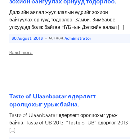
зохион байгуулах орнууд тодорлоо.
Дэлхийн аялал жуулчлалын өдрийг зохион
байгуулах орнууд тодорлоо. Замби, Зимбабве
улсуудад болж байгаа НҮБ-ын Дэлхийн аялал […]
-
30 August, 2013
Administrator
AUTHOR:
Read more
Taste of Ulaanbaatar өдөрлөгт
оролцохыг урьж байна.
Taste of Ulaanbaatar өдөрлөгт оролцохыг урьж
байна. Taste of UB 2013 “Taste of UB” өдөрлөг 2013
[…]