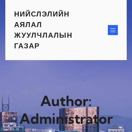
Skip
to
НИЙСЛЭЛИЙН
content
АЯЛАЛ
ЖУУЛЧЛАЛЫН
ГАЗАР
Author:
Administrator