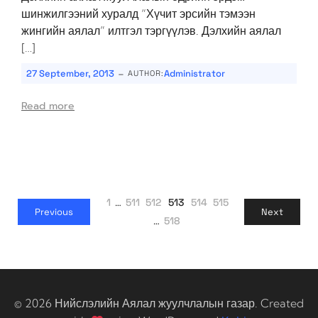
шинжилгээний хуралд “Хүчит эрсийн тэмээн
жингийн аялал” илтгэл тэргүүлэв. Дэлхийн аялал
[…]
-
27 September, 2013
Administrator
AUTHOR:
Read more
1
…
511
512
513
514
515
Previous
Next
…
518
© 2026 Нийслэлийн Аялал жуулчлалын газар. Created