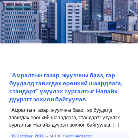
“Амралтын газар, жуулчны бааз, гэр
буудалд тавигдах ерөнхий шаардлага,
стандарт” үзүүлэх сургалтыг Налайх
дүүрэгт зохион байгуулав.
“Амралтын газар, жуулчны бааз, гэр буудалд
тавигдах ерөнхий шаардлага, стандарт” үзүүлэх
сургалтыг Налайх дүүрэгт зохион байгуулав. […]
-
15 October, 2013
Administrator
AUTHOR: