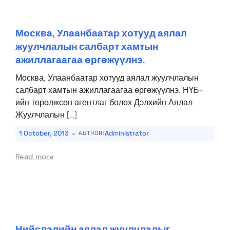
Москва, Улаанбаатар хотууд аялал
жуулчлалын салбарт хамтын
ажиллагаагаа өргөжүүлнэ.
Москва, Улаанбаатар хотууд аялал жуулчлалын
салбарт хамтын ажиллагаагаа өргөжүүлнэ. НҮБ-
ийн төрөлжсөн агентлаг болох Дэлхийн Аялал
Жуулчлалын […]
-
1 October, 2013
Administrator
AUTHOR:
Read more
Нийслэлийн аялал жуулчлалыг