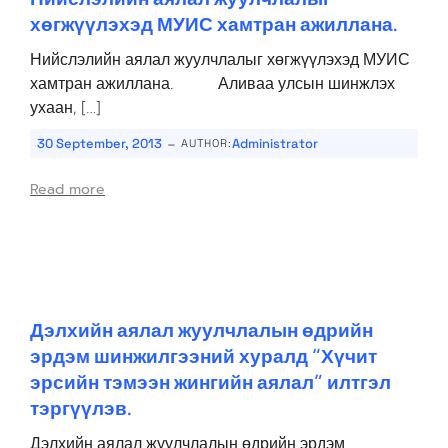
хөгжүүлэхэд МУИС хамтран ажиллана.
Нийслэлийн аялал жуулчлалыг хөгжүүлэхэд МУИС
хамтран ажиллана. Аливаа улсын шинжлэх
ухаан, […]
-
30 September, 2013
Administrator
AUTHOR:
Read more
Дэлхийн аялал жуулчлалын өдрийн
эрдэм шинжилгээний хуралд “Хүчит
эрсийн тэмээн жингийн аялал” илтгэл
тэргүүлэв.
Дэлхийн аялал жуулчлалын өдрийн эрдэм