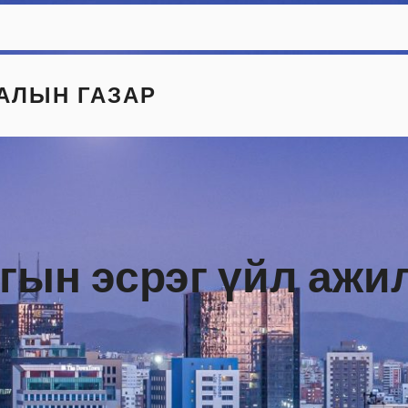
АЛЫН ГАЗАР
гын эсрэг үйл ажи