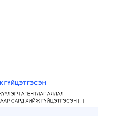
ЙЖ ГҮЙЦЭТГЭСЭН
ҮҮЛЭГЧ АГЕНТЛАГ АЯЛАЛ
ГААР САРД ХИЙЖ ГҮЙЦЭТГЭСЭН […]