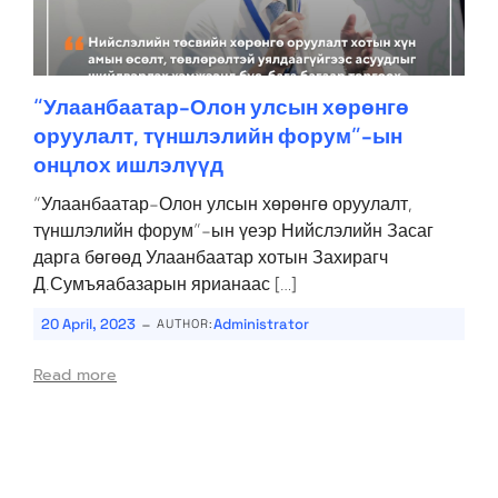
“Улаанбаатар-Олон улсын хөрөнгө
оруулалт, түншлэлийн форум”-ын
онцлох ишлэлүүд
“Улаанбаатар-Олон улсын хөрөнгө оруулалт,
түншлэлийн форум”-ын үеэр Нийслэлийн Засаг
дарга бөгөөд Улаанбаатар хотын Захирагч
Д.Сумъяабазарын ярианаас […]
-
20 April, 2023
Administrator
AUTHOR:
Read more