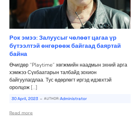
Рок эмээ: Залуусыг чөлөөт цагаа үр
бүтээлтэй өнгөрөөж байгаад баяртай
байна
Өчигдөр “Playtime” хөгжмийн наадмын эхний арга
хэмжээ Сүхбаатарын талбайд зохион
байгуулагдлаа. Тус өдөрлөгт иргэд идэвхтэй
оролцож […]
-
30 April, 2023
Administrator
AUTHOR:
Read more