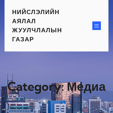
Skip
to
НИЙСЛЭЛИЙН
content
АЯЛАЛ
ЖУУЛЧЛАЛЫН
ГАЗАР
Category:
Медиа