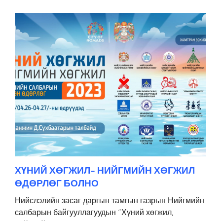
ХҮНИЙ ХӨГЖИЛ- НИЙГМИЙН ХӨГЖИЛ
ӨДӨРЛӨГ БОЛНО
Нийслэлийн засаг даргын тамгын газрын Нийгмийн
салбарын байгууллагуудын “Хүний хөгжил,