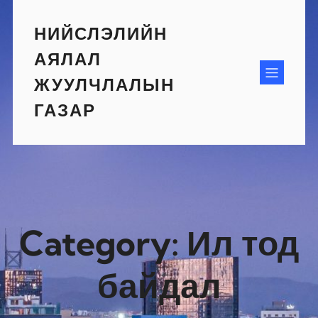
Skip
to
НИЙСЛЭЛИЙН
content
АЯЛАЛ
ЖУУЛЧЛАЛЫН
ГАЗАР
Category:
Ил тод
байдал