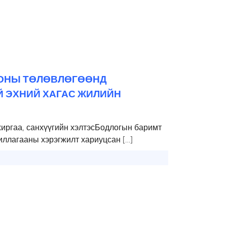
 ОНЫ ТӨЛӨВЛӨГӨӨНД
Й ЭХНИЙ ХАГАС ЖИЛИЙН
хиргаа, санхүүгийн хэлтэсБодлогын баримт
иллагааны хэрэгжилт хариуцсан […]