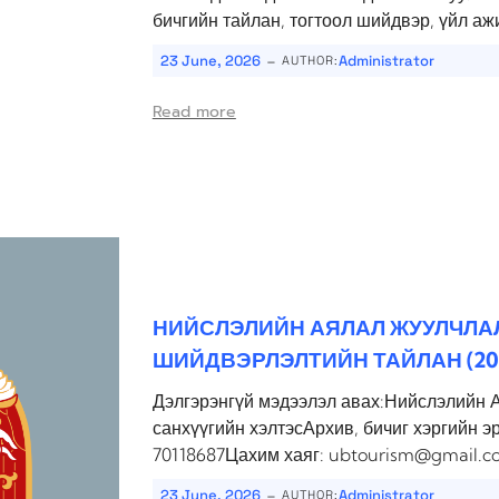
бичгийн тайлан, тогтоол шийдвэр, үйл аж
-
23 June, 2026
Administrator
AUTHOR:
Read more
НИЙСЛЭЛИЙН АЯЛАЛ ЖУУЛЧЛА
ШИЙДВЭРЛЭЛТИЙН ТАЙЛАН (202
Дэлгэрэнгүй мэдээлэл авах:Нийслэлийн 
санхүүгийн хэлтэсАрхив, бичиг хэргийн э
70118687Цахим хаяг: ubtourism@gmail.c
-
23 June, 2026
Administrator
AUTHOR: