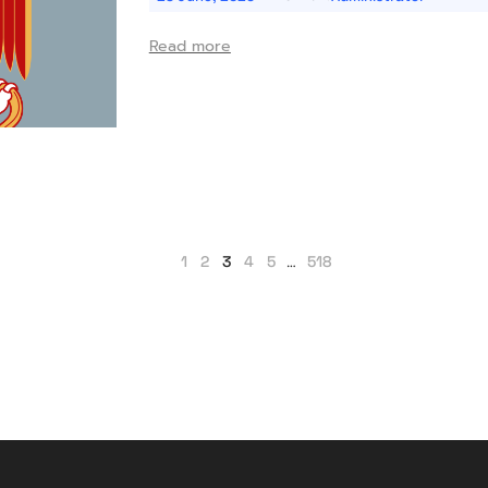
Read more
1
2
3
4
5
…
518