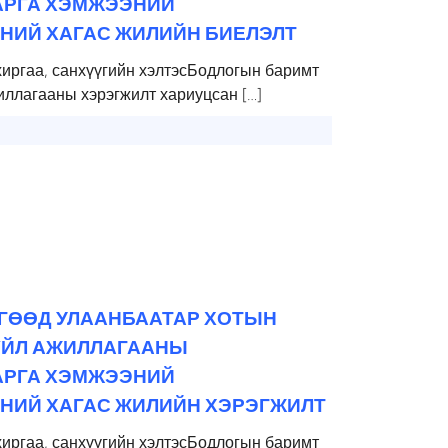
АРГА ХЭМЖЭЭНИЙ
НИЙ ХАГАС ЖИЛИЙН БИЕЛЭЛТ
хиргаа, санхүүгийн хэлтэсБодлогын баримт
иллагааны хэрэгжилт хариуцсан […]
ӨГӨӨД УЛААНБААТАР ХОТЫН
 ҮЙЛ АЖИЛЛАГААНЫ
АРГА ХЭМЖЭЭНИЙ
ХНИЙ ХАГАС ЖИЛИЙН ХЭРЭГЖИЛТ
хиргаа, санхүүгийн хэлтэсБодлогын баримт