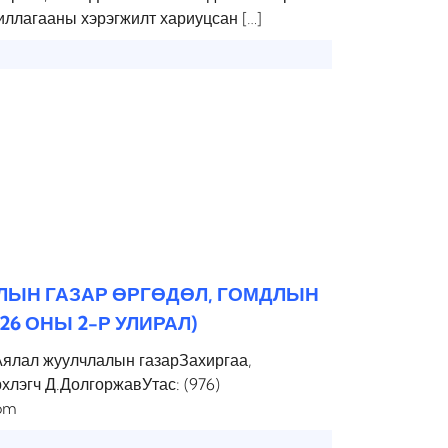
иллагааны хэрэгжилт хариуцсан […]
ЛЫН ГАЗАР ӨРГӨДӨЛ, ГОМДЛЫН
6 ОНЫ 2-Р УЛИРАЛ)
Аялал жуулчлалын газарЗахиргаа,
рхлэгч Д.ДолгоржавУтас: (976)
om