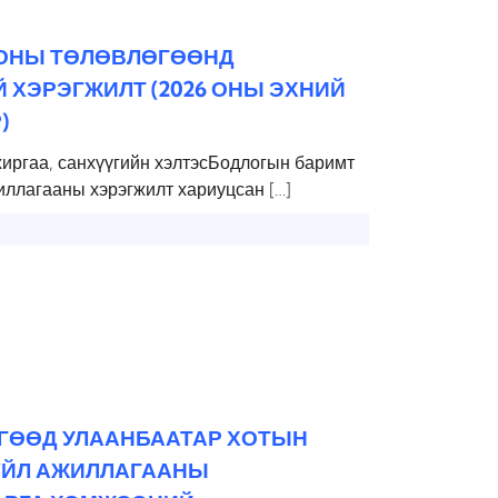
 ОНЫ ТӨЛӨВЛӨГӨӨНД
 ХЭРЭГЖИЛТ (2026 ОНЫ ЭХНИЙ
)
хиргаа, санхүүгийн хэлтэсБодлогын баримт
иллагааны хэрэгжилт хариуцсан […]
ӨГӨӨД УЛААНБААТАР ХОТЫН
 ҮЙЛ АЖИЛЛАГААНЫ