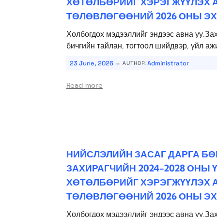
ХӨТӨЛБӨРИЙГ ХЭРЭГЖҮҮЛЭХ 
ТӨЛӨВЛӨГӨӨНИЙ 2026 ОНЫ ЭХ
Холбогдох мэдээллийг эндээс авна уу.За
бичгийн тайлан, тогтоол шийдвэр, үйл аж
-
23 June, 2026
Administrator
AUTHOR:
Read more
НИЙСЛЭЛИЙН ЗАСАГ ДАРГА Б
ЗАХИРАГЧИЙН 2024-2028 ОНЫ
ХӨТӨЛБӨРИЙГ ХЭРЭГЖҮҮЛЭХ 
ТӨЛӨВЛӨГӨӨНИЙ 2026 ОНЫ Э
Холбогдох мэдээллийг эндээс авна уу.За