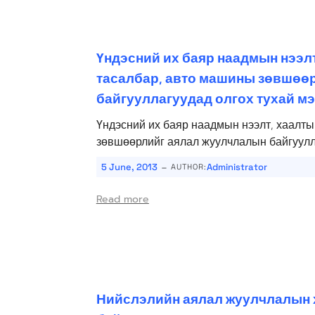
Үндэсний их баяр наадмын нээл
тасалбар, авто машины зөвшөө
байгууллагуудад олгох тухай м
Үндэсний их баяр наадмын нээлт, хаалт
зөвшөөрлийг аялал жуулчлалын байгуулла
-
5 June, 2013
Administrator
AUTHOR:
Read more
Нийслэлийн аялал жуулчлалын 