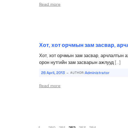
Read more
Хот, хот орчмын зам засвар, ар
Хот, хот орчмын зам засвар, арчлалтын 
орон нутгийн зам засварын ажлууд […]
-
26 April, 2013
Administrator
AUTHOR:
Read more
1
…
250
251
252
253
254