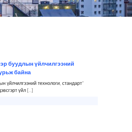
 гэр буудлын үйлчилгээний
 урьж байна
ын үйлчилгээний технологи, стандарт”
эвсгэрт үйл […]