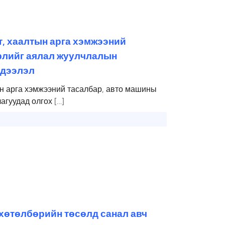
т, хаалтын арга хэмжээний
рлийг аялал жуулчлалын
эдээлэл
ын арга хэмжээний тасалбар, авто машины
гуудад олгох […]
хөтөлбөрийн төсөлд санал авч