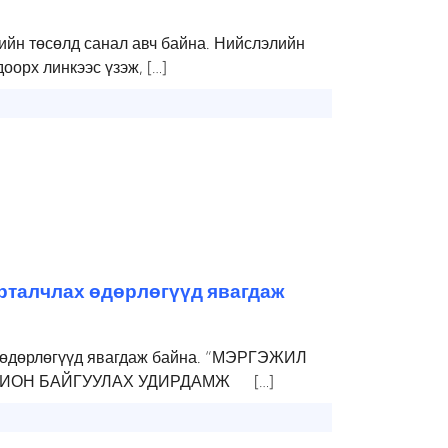
йн төсөлд санал авч байна. Нийслэлийн
орх линкээс үзэж, […]
рталчлах өдөрлөгүүд явагдаж
 өдөрлөгүүд явагдаж байна. “МЭРГЭЖИЛ
ОХИОН БАЙГУУЛАХ УДИРДАМЖ […]