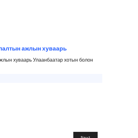
члалтын ажлын хуваарь
ажлын хуваарь Улаанбаатар хотын болон
Next