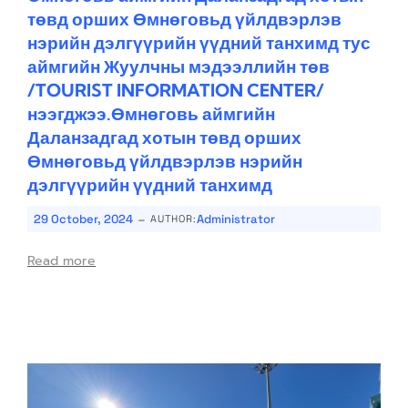
төвд орших Өмнөговьд үйлдвэрлэв
нэрийн дэлгүүрийн үүдний танхимд тус
аймгийн Жуулчны мэдээллийн төв
/TOURIST INFORMATION CENTER/
нээгджээ.Өмнөговь аймгийн
Даланзадгад хотын төвд орших
Өмнөговьд үйлдвэрлэв нэрийн
дэлгүүрийн үүдний танхимд
-
29 October, 2024
Administrator
AUTHOR:
Read more