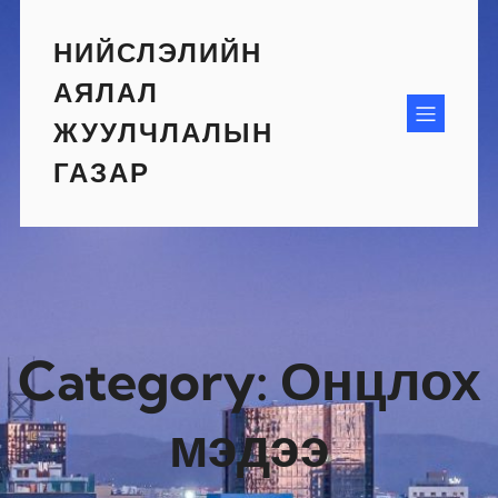
Skip
to
НИЙСЛЭЛИЙН
content
АЯЛАЛ
ЖУУЛЧЛАЛЫН
ГАЗАР
Category:
Онцлох
мэдээ