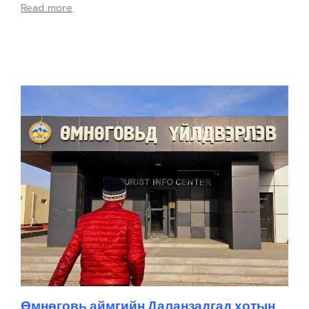
Read more
Өмнөговь аймгийн Даланзадгад хотын