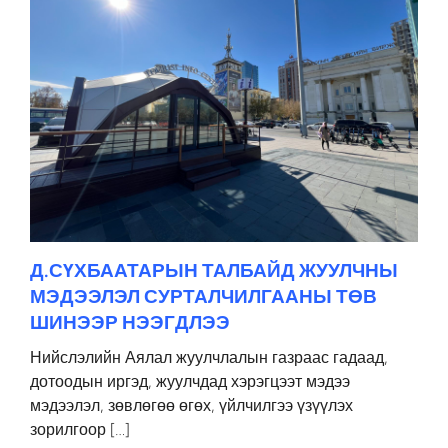
Д.СҮХБААТАРЫН ТАЛБАЙД ЖУУЛЧНЫ
МЭДЭЭЛЭЛ СУРТАЛЧИЛГААНЫ ТӨВ
ШИНЭЭР НЭЭГДЛЭЭ
Нийслэлийн Аялал жуулчлалын газраас гадаад,
дотоодын иргэд, жуулчдад хэрэгцээт мэдээ
мэдээлэл, зөвлөгөө өгөх, үйлчилгээ үзүүлэх
зорилгоор […]