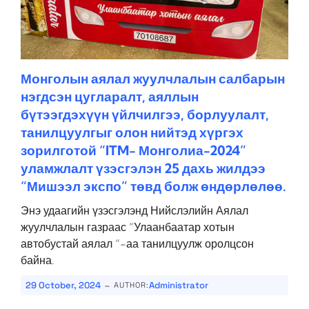
Монголын аялал жуулчлалын салбарын
нэгдсэн цугларалт, аяллын
бүтээгдэхүүн үйлчилгээ, борлуулалт,
танилцуулгыг олон нийтэд хүргэх
зорилготой “ITM- Монголиа-2024”
уламжлалт үзэсгэлэн 25 дахь жилдээ
“Мишээл экспо” төвд болж өндөрлөлөө.
Энэ удаагийн үзэсгэлэнд Нийслэлийн Аялал
жуулчлалын газраас “Улаанбаатар хотын
автобустай аялал “-аа танилцуулж оролцсон
байна.
-
29 October, 2024
Administrator
AUTHOR: