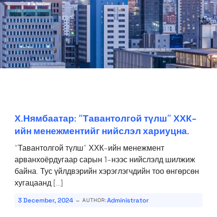
Х.Нямбаатар: “Тавантолгой түлш” ХХК-
ийн менежментийг нийслэл хариуцна.
“Тавантолгой түлш” ХХК-ийн менежмент
арванхоёрдугаар сарын 1-нээс нийслэлд шилжиж
байна. Тус үйлдвэрийн хэрэглэгчдийн тоо өнгөрсөн
хугацаанд […]
-
3 December, 2024
Administrator
AUTHOR: